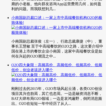
廊的小老板。他向群友咨询App运营费用几何，如何盈
利的问题。而我联想到几...
小南国副总裁口述：一家上市中高端餐饮机构O2O的极
致体验!
小南国副总裁张俊（左一）、行政总裁康捷（中）、董
事长王慧敏 至于中高端餐饮的O2O之路，这次要介绍中
国在港上市的餐饮企业小南国，这家中高端餐饮业是如
何在兴起的O2O潮流之中...
O2O四大象限：高频高价、高频低价、低频高价、低频
低价，创业者该进入哪个
刚刚过去的2015年，O2O市场风起云涌，各类O2O创业
项目其兴也勃焉，其亡也忽焉。一边是融资消息不断，
BAT大肆布局O2O领域；一边是哀鸿遍野，倒闭消息频
出。O2O在短短一年中经历了从人...