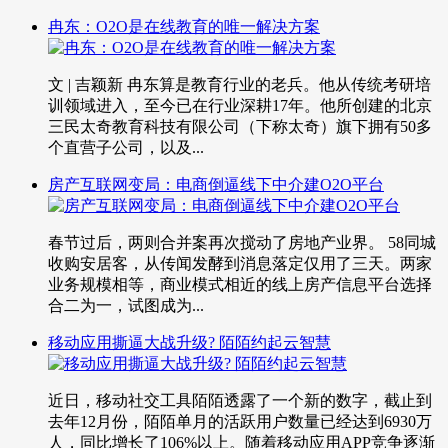
冉东：O2O是在线教育的唯一解决方案
文 | 吉颖新 冉东算是教育行业的老兵。他从传统考研培
训领域进入，至今已在行业深耕17年。他所创建的北京
三民太奇教育科技有限公司（下称太奇）旗下拥有50多
个直营子公司，以及...
房产互联网变局：电商倒逼线下中介建O2O平台
春节过后，两则合并案再次搅动了房地产业界。 58同城
收购安居客，从传闻发酵到消息落定仅用了三天。两家
业务规模相等，商业模式相近的线上房产信息平台选择
合二为一，试图成为...
移动应用撕逼大战升级? 陌陌约起云智慧
近日，移动社交工具陌陌透露了一个新的数字，截止到
去年12月份，陌陌单月的活跃用户数量已经达到6930万
人，同比增长了106%以上。随着移动应用APP竞争逐渐