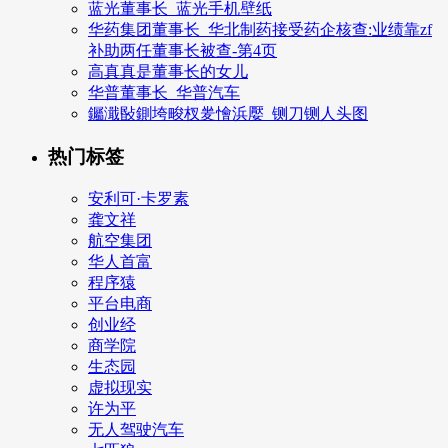
蓝光董事长_蓝光手机壁纸
华药集团董事长_华北制药接受药企核查:业绩靠zf
补助两任董事长被查-第4页
高真真是董事长的女儿
华普董事长_华普汽车
钃濈敯鍘垮畯杈夎懀浜嬮_铡刀铡人头图
热门标签
安利可·卡罗素
龚文祥
航空集团
华人首富
程序猿
平台电商
创业经
商学院
生态园
虚拟现实
许为平
无人驾驶汽车