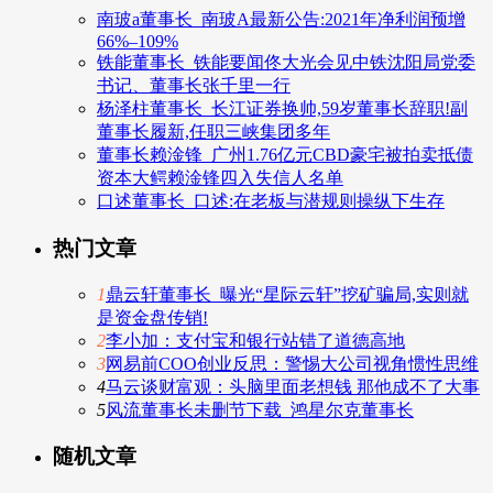
南玻a董事长_南玻A最新公告:2021年净利润预增
66%–109%
铁能董事长_铁能要闻佟大光会见中铁沈阳局党委
书记、董事长张千里一行
杨泽柱董事长_长江证券换帅,59岁董事长辞职!副
董事长履新,任职三峡集团多年
董事长赖淦锋_广州1.76亿元CBD豪宅被拍卖抵债
资本大鳄赖淦锋四入失信人名单
口述董事长_口述:在老板与潜规则操纵下生存
热门文章
1
鼎云轩董事长_曝光“星际云轩”挖矿骗局,实则就
是资金盘传销!
2
李小加：支付宝和银行站错了道德高地
3
网易前COO创业反思：警惕大公司视角惯性思维
4
马云谈财富观：头脑里面老想钱 那他成不了大事
5
风流董事长未删节下载_鸿星尔克董事长
随机文章