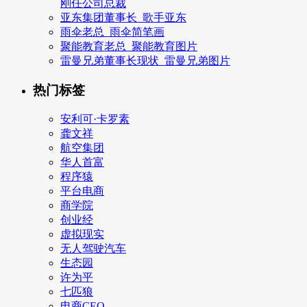
刚任公司总裁
亚东集团董事长_歌手亚东
雨伞老总_雨伞简笔画
聚能教育老总_聚能教育图片
雷曼兄弟董事长现状_雷曼兄弟图片
热门标签
安利可·卡罗素
龚文祥
航空集团
华人首富
程序猿
平台电商
商学院
创业经
虚拟现实
无人驾驶汽车
生态园
许为平
七匹狼
电商CEO