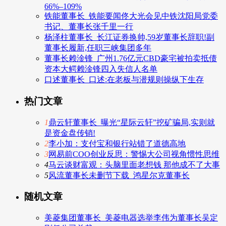
66%–109%
铁能董事长_铁能要闻佟大光会见中铁沈阳局党委
书记、董事长张千里一行
杨泽柱董事长_长江证券换帅,59岁董事长辞职!副
董事长履新,任职三峡集团多年
董事长赖淦锋_广州1.76亿元CBD豪宅被拍卖抵债
资本大鳄赖淦锋四入失信人名单
口述董事长_口述:在老板与潜规则操纵下生存
热门文章
1
鼎云轩董事长_曝光“星际云轩”挖矿骗局,实则就
是资金盘传销!
2
李小加：支付宝和银行站错了道德高地
3
网易前COO创业反思：警惕大公司视角惯性思维
4
马云谈财富观：头脑里面老想钱 那他成不了大事
5
风流董事长未删节下载_鸿星尔克董事长
随机文章
美菱集团董事长_美菱电器选举李伟为董事长吴定