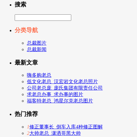
搜索
分类导航
总裁图片
总裁新闻
最新文章
嗨多购老总
低文化老总_汉宏岩文化老总照片
公司老总庞_庞氏集团有限责任公司
求老总办事_求办事的图片
福客特老总_鸿星尔克老总图片
热门推荐
1
修正董事长_倒车入库4种修正图解
2
大帅老总_潇洒哥黑大帅