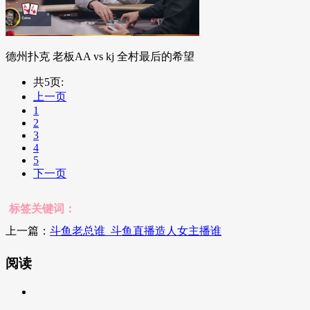
德州扑克 老板AA vs kj 全村最后的希望
共5页:
上一页
1
2
3
4
5
下一页
标签关键词：
上一篇：
斗鱼老总谁_斗鱼直播造人女主播谁
阅读