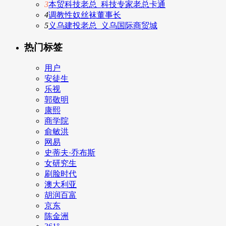
3
本贸科技老总_科技专家老总卡通
4
调教性奴丝袜董事长
5
义乌建投老总_义乌国际商贸城
热门标签
用户
安徒生
乐视
郭敬明
康熙
商学院
俞敏洪
网易
史蒂夫·乔布斯
女研究生
刷脸时代
澳大利亚
胡润百富
京东
陈金洲