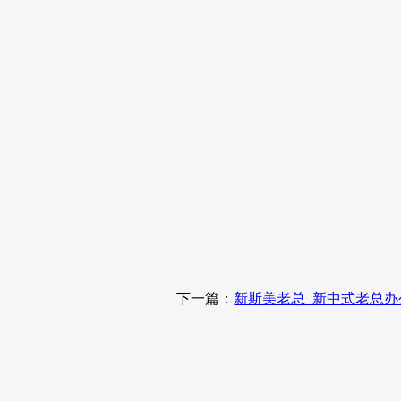
下一篇：
新斯美老总_新中式老总办