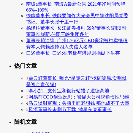
南玻a董事长_南玻A最新公告:2021年净利润预增
66%–109%
铁能董事长_铁能要闻佟大光会见中铁沈阳局党委
书记、董事长张千里一行
杨泽柱董事长_长江证券换帅,59岁董事长辞职!副
董事长履新,任职三峡集团多年
董事长赖淦锋_广州1.76亿元CBD豪宅被拍卖抵债
资本大鳄赖淦锋四入失信人名单
口述董事长_口述:在老板与潜规则操纵下生存
热门文章
1
鼎云轩董事长_曝光“星际云轩”挖矿骗局,实则就
是资金盘传销!
2
李小加：支付宝和银行站错了道德高地
3
网易前COO创业反思：警惕大公司视角惯性思维
4
马云谈财富观：头脑里面老想钱 那他成不了大事
5
风流董事长未删节下载_鸿星尔克董事长
随机文章