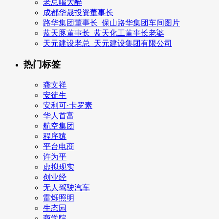
老总喝大醉
成都华晟投资董事长
路华集团董事长_保山路华集团车间图片
蓝天豚董事长_蓝天化工董事长老婆
天元建设老总_天元建设集团有限公司
热门标签
龚文祥
安徒生
安利可·卡罗素
华人首富
航空集团
程序猿
平台电商
许为平
虚拟现实
创业经
无人驾驶汽车
雷烁照明
生态园
商学院