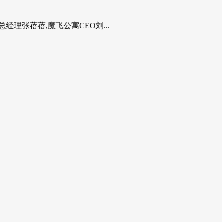
张蓓蓓,魔飞公寓CEO刘...