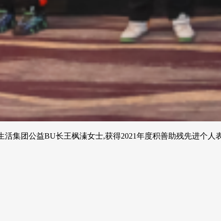
生活集团公益BU长王枫溱女士,获得2021年度积善助残先进个人表彰