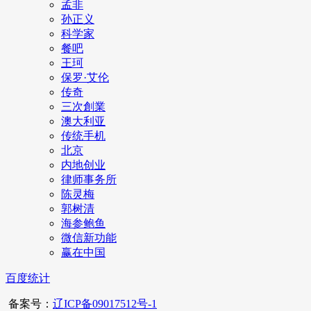
孟非
孙正义
科学家
餐吧
王珂
保罗·艾伦
传奇
三次創業
澳大利亚
传统手机
北京
内地创业
律师事务所
陈灵梅
郭树清
海参鲍鱼
微信新功能
赢在中国
百度统计
备案号：
辽ICP备09017512号-1