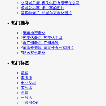
公司老总庞_庞氏集团有限责任公司
求老总办事_求办事的图片
福客特老总_鸿星尔克老总图片
热门推荐
1
庆丰地产老总
2
苏美达老总_苏美达工具
3
跟广州老总_广州地铁
4
董事长兜底_董事长办公室图片
5
铭医整形老总
热门标签
暴富
李鹰康
创业反思
范冰冰
总裁
一号店
互联网公司