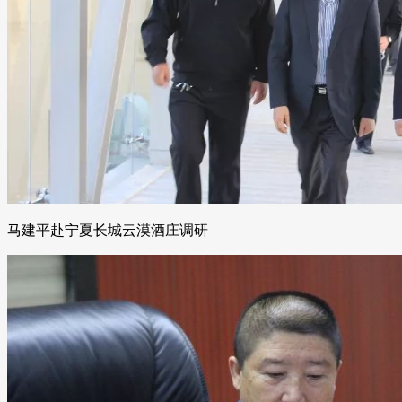
马建平赴宁夏长城云漠酒庄调研