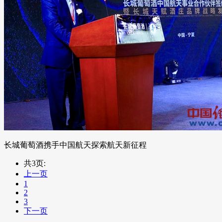
长城葡萄酒携手中国航天探索航天新征程
共3页:
上一页
1
2
3
下一页