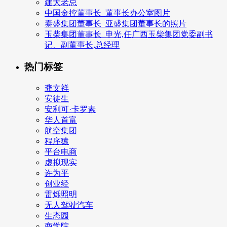
建大老总
中国金控董事长_董事长办公室图片
泰盛集团董事长_亚盛集团董事长的照片
玉柴集团董事长_申光,任广西玉柴集团党委副书
记、副董事长,总经理
热门标签
龚文祥
安徒生
安利可·卡罗素
华人首富
航空集团
程序猿
平台电商
虚拟现实
许为平
创业经
雷烁照明
无人驾驶汽车
生态园
商学院