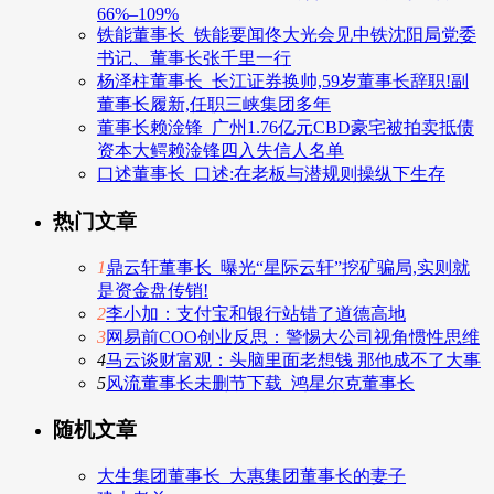
66%–109%
铁能董事长_铁能要闻佟大光会见中铁沈阳局党委
书记、董事长张千里一行
杨泽柱董事长_长江证券换帅,59岁董事长辞职!副
董事长履新,任职三峡集团多年
董事长赖淦锋_广州1.76亿元CBD豪宅被拍卖抵债
资本大鳄赖淦锋四入失信人名单
口述董事长_口述:在老板与潜规则操纵下生存
热门文章
1
鼎云轩董事长_曝光“星际云轩”挖矿骗局,实则就
是资金盘传销!
2
李小加：支付宝和银行站错了道德高地
3
网易前COO创业反思：警惕大公司视角惯性思维
4
马云谈财富观：头脑里面老想钱 那他成不了大事
5
风流董事长未删节下载_鸿星尔克董事长
随机文章
大生集团董事长_大惠集团董事长的妻子