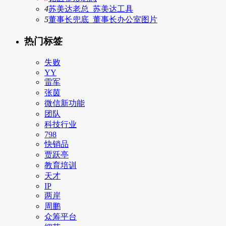
4
苏美达老总_苏美达工具
5
董事长兜底_董事长办公室图片
热门标签
失败
YY
雷军
张茵
微信新功能
团队
科技行业
798
快销品
贾跃亭
教育培训
天才
IP
两岸
周鹏
众筹平台