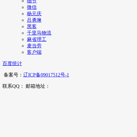
细节
微信
杨元庆
吕勇琳
黑客
千里马物流
麻省理工
麦当劳
客户端
百度统计
备案号：
辽ICP备09017512号-1
联系QQ： 邮箱地址：