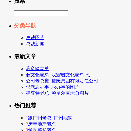
搜索
分类导航
总裁图片
总裁新闻
最新文章
嗨多购老总
低文化老总_汉宏岩文化老总照片
公司老总庞_庞氏集团有限责任公司
求老总办事_求办事的图片
福客特老总_鸿星尔克老总图片
热门推荐
1
跟广州老总_广州地铁
2
庆丰地产老总
3
铭医整形老总