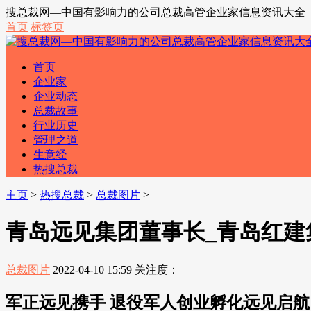
搜总裁网—中国有影响力的公司总裁高管企业家信息资讯大全
首页
标签页
首页
企业家
企业动态
总裁故事
行业历史
管理之道
生意经
热搜总裁
主页
>
热搜总裁
>
总裁图片
>
青岛远见集团董事长_青岛红建
总裁图片
2022-04-10 15:59
关注度：
军正远见携手 退役军人创业孵化远见启航