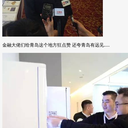
金融大佬们给青岛这个地方狂点赞 还夸青岛有远见.....