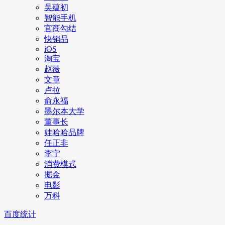
吴蕴初
智能手机
官商勾结
快销品
iOS
淘宝
赵薇
文章
卢拉
俞永福
墨尔本大学
董事长
娃哈哈品牌
任正非
李宁
消费模式
掘金
电影
万科
百度统计