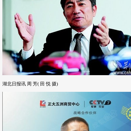
湖北日报讯 周 芳( 田 悦 摄)