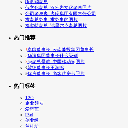
嗨多购老总
低文化老总_汉宏岩文化老总照片
公司老总庞_庞氏集团有限责任公司
求老总办事_求办事的图片
福客特老总_鸿星尔克老总图片
热门推荐
1
卓能董事长_云南能投集团董事长
2
华润集团董事长什么级别
3
5g老总是谁_中国移动5g图片
4
乾德董事长王涧鸣
5
优房董事长_尚客优房卡照片
热门标签
T2O
企业领袖
爱奇艺
iPad
创业经
兰桂坊