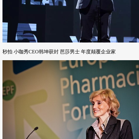
秒拍 小咖秀CEO韩坤获封 芭莎男士 年度颠覆企业家