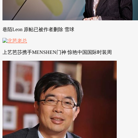
巷陌Leon 原帖已被作者删除 雪球
上艺芭莎携手MENSHEN门神 惊艳中国国际时装周