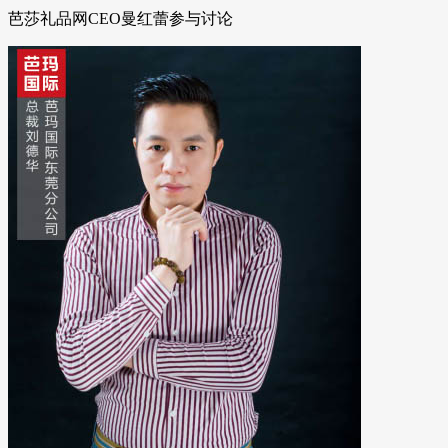
芭莎礼品网CEO曼红蕾参与讨论