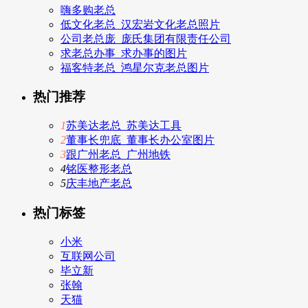
嗨多购老总
低文化老总_汉宏岩文化老总照片
公司老总庞_庞氏集团有限责任公司
求老总办事_求办事的图片
福客特老总_鸿星尔克老总图片
热门推荐
1
苏美达老总_苏美达工具
2
董事长兜底_董事长办公室图片
3
跟广州老总_广州地铁
4
铭医整形老总
5
庆丰地产老总
热门标签
小米
互联网公司
毕立新
张翰
天猫