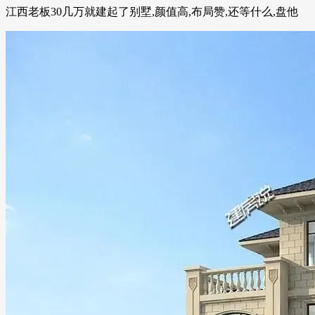
江西老板30几万就建起了别墅,颜值高,布局赞,还等什么,盘他