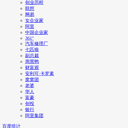
创业历程
联想
网易
女企业家
阿里
中国企业家
361°
汽车修理厂
七匹狼
副总裁
周黑鸭
财富观
安利可·卡罗素
窝窝团
老婆
华人
富豪
创投
银行
阿里集团
百度统计