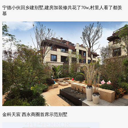
宁德小伙回乡建别墅,建房加装修共花了70w,村里人看了都羡
慕
金科天宸 西永商圈首席示范别墅