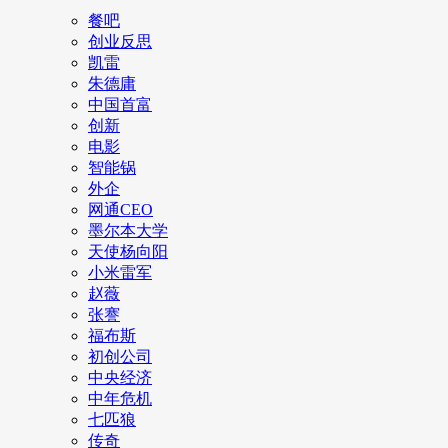
餐吧
创业反思
凯雷
朱德庸
中国首富
创新
电影
智能锅
外企
网通CEO
墨尔本大学
天使杨向阳
小米雷军
赵薇
张謇
福布斯
初创公司
中央经济
中年危机
七匹狼
传奇