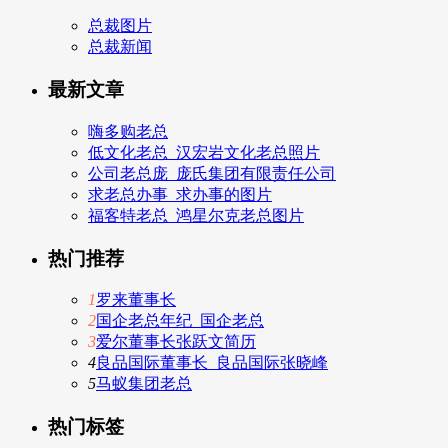
总裁图片
总裁新闻
最新文章
嗨多购老总
低文化老总_汉宏岩文化老总照片
公司老总庞_庞氏集团有限责任公司
求老总办事_求办事的图片
福客特老总_鸿星尔克老总图片
热门推荐
1
罗来董事长
2
国企老总年纪_国企老总
3
爱尔董事长张跃文简历
4
良品国际董事长_良品国际张晓峰
5
马蚁集团老总
热门标签