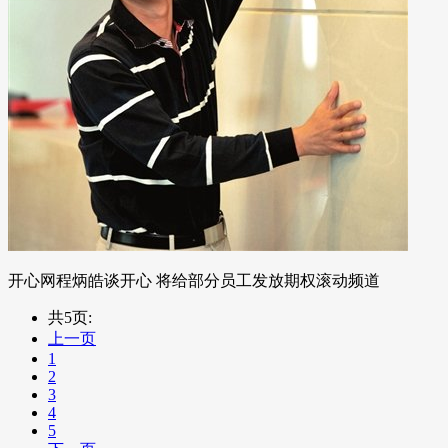
开心网程炳皓谈开心 将给部分员工发放期权滚动频道
共5页:
上一页
1
2
3
4
5