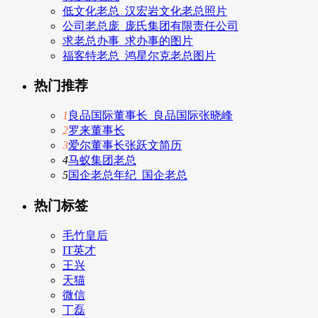
低文化老总_汉宏岩文化老总照片
公司老总庞_庞氏集团有限责任公司
求老总办事_求办事的图片
福客特老总_鸿星尔克老总图片
热门推荐
1
良品国际董事长_良品国际张晓峰
2
罗来董事长
3
爱尔董事长张跃文简历
4
马蚁集团老总
5
国企老总年纪_国企老总
热门标签
毛竹皇后
IT英才
王兴
天猫
微信
丁磊