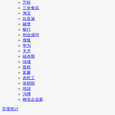
万科
三全食品
淘宝
比亚迪
融资
银行
创业成功
搜狐
华为
天才
福布斯
绿城
股权
富豪
农民工
张朝阳
培训
冯博
物流企业家
百度统计