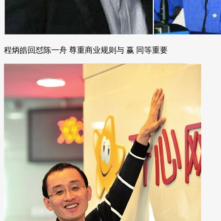
程炳皓回怼陈一舟 尊重商业规则与 赢 同等重要