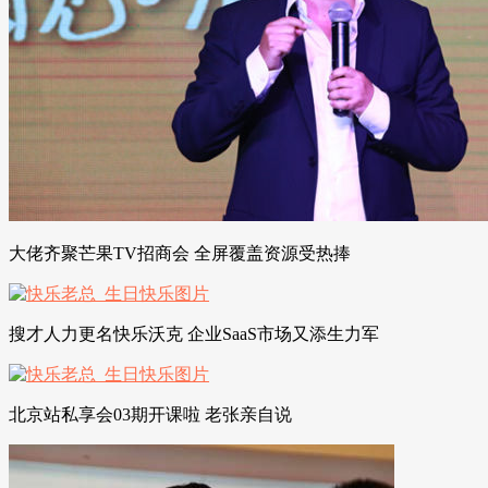
大佬齐聚芒果TV招商会 全屏覆盖资源受热捧
搜才人力更名快乐沃克 企业SaaS市场又添生力军
北京站私享会03期开课啦 老张亲自说