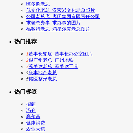
嗨多购老总
低文化老总_汉宏岩文化老总照片
公司老总庞_庞氏集团有限责任公司
求老总办事_求办事的图片
福客特老总_鸿星尔克老总图片
热门推荐
1
董事长兜底_董事长办公室图片
2
跟广州老总_广州地铁
3
苏美达老总_苏美达工具
4
庆丰地产老总
5
铭医整形老总
热门标签
招商
冯仑
高尔基
健康消费
农业大鳄