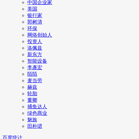
中国企业家
美国
银行家
郭树清
环保
网络创始人
投资人
洛佩兹
新东方
智能设备
李彥宏
陌陌
麦当劳
赫兹
轮胎
董卿
捕鱼达人
绿色商业
魅族
田朴珺
百度统计