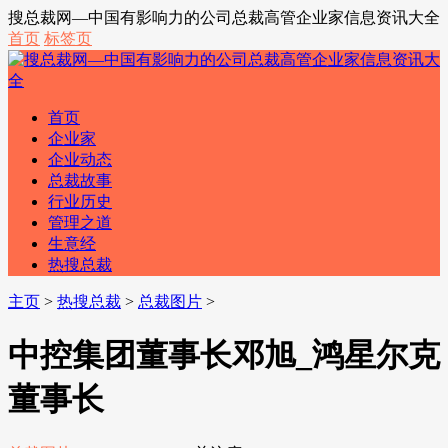
搜总裁网—中国有影响力的公司总裁高管企业家信息资讯大全
首页
标签页
首页
企业家
企业动态
总裁故事
行业历史
管理之道
生意经
热搜总裁
主页
>
热搜总裁
>
总裁图片
>
中控集团董事长邓旭_鸿星尔克
董事长