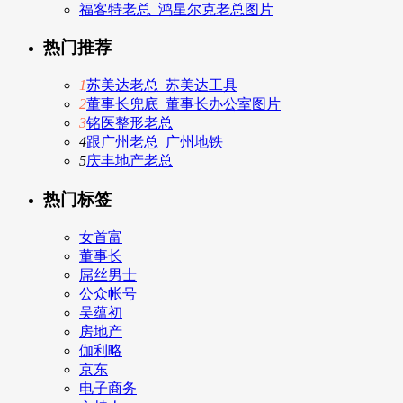
福客特老总_鸿星尔克老总图片
热门推荐
1
苏美达老总_苏美达工具
2
董事长兜底_董事长办公室图片
3
铭医整形老总
4
跟广州老总_广州地铁
5
庆丰地产老总
热门标签
女首富
董事长
屌丝男士
公众帐号
吴蕴初
房地产
伽利略
京东
电子商务