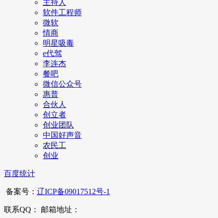
主持人
软件工程师
微软
情商
明星吸毒
e代驾
李连杰
餐吧
微信公众号
惠普
合伙人
创立者
创业团队
中国好声音
农民工
创业
百度统计
备案号：
辽ICP备09017512号-1
联系QQ： 邮箱地址：