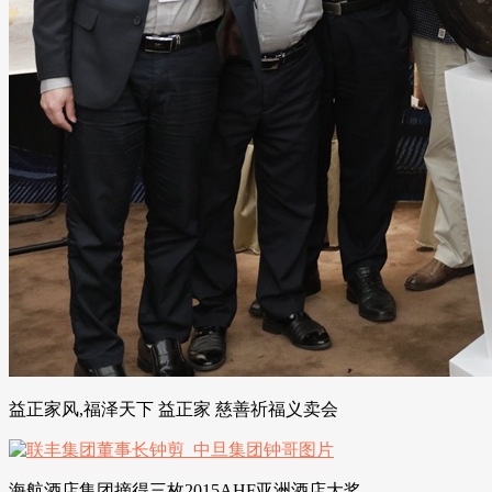
益正家风,福泽天下 益正家 慈善祈福义卖会
海航酒店集团摘得三枚2015AHF亚洲酒店大奖