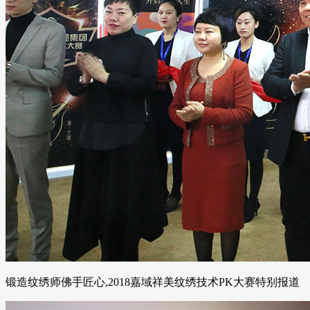
锻造纹绣师佛手匠心,2018嘉域祥美纹绣技术PK大赛特别报道