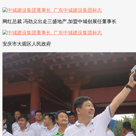
网红总裁 冯劲义出走三盛地产,加盟中城创展任董事长
安庆市大观区人民政府