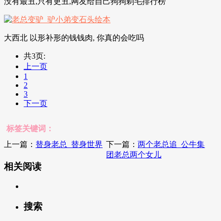
没有最丑,只有更丑,网友给自己狗狗剃毛排行榜
大西北 以形补形的钱钱肉, 你真的会吃吗
共3页:
上一页
1
2
3
下一页
标签关键词：
上一篇：
替身老总_替身世界
下一篇：
两个老总追_公牛集
团老总两个女儿
相关阅读
搜索