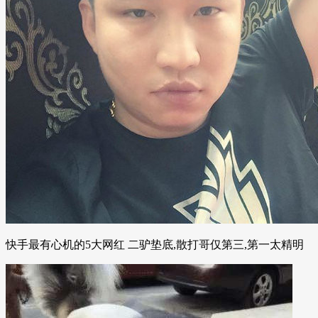
快手最有心机的5大网红 二驴垫底,散打哥仅第三,第一太精明