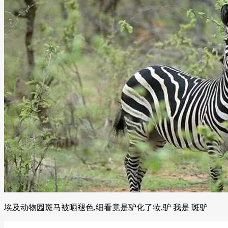
埃及动物园斑马被晒褪色,细看竟是驴化了妆,驴 我是 斑驴