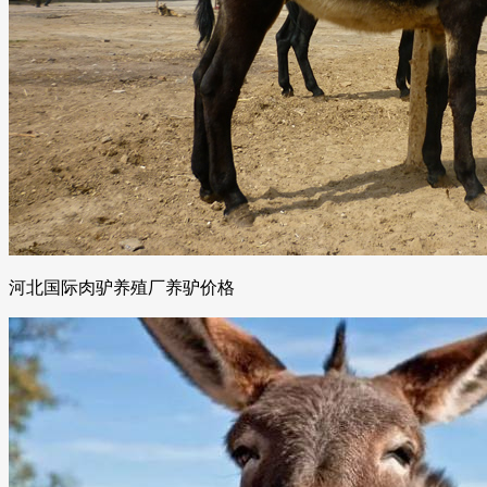
河北国际肉驴养殖厂养驴价格