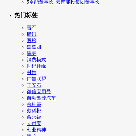
5
卓能董事长_云南能投集团董事长
热门标签
雷军
腾讯
医检
窝窝团
馬雲
消费模式
世纪佳缘
村姑
广告联盟
王安石
微信应用号
自动驾驶汽车
余桂霞
戴科彬
俞永福
支付宝
创业精神