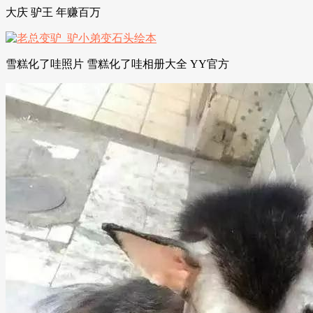
大庆 驴王 年赚百万
雪糕化了哇照片 雪糕化了哇相册大全 YY官方