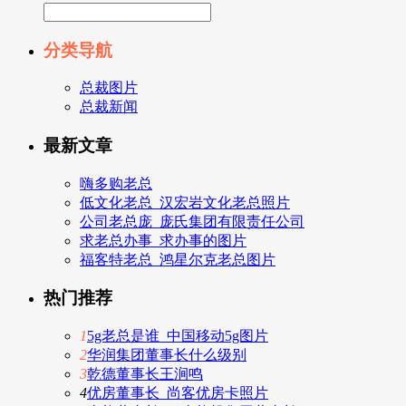
分类导航
总裁图片
总裁新闻
最新文章
嗨多购老总
低文化老总_汉宏岩文化老总照片
公司老总庞_庞氏集团有限责任公司
求老总办事_求办事的图片
福客特老总_鸿星尔克老总图片
热门推荐
1
5g老总是谁_中国移动5g图片
2
华润集团董事长什么级别
3
乾德董事长王涧鸣
4
优房董事长_尚客优房卡照片