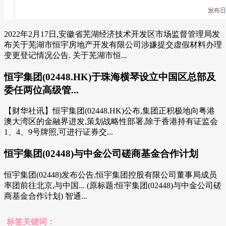
2022年2月17日,安徽省芜湖经济技术开发区市场监督管理局发
布关于芜湖市恒宇房地产开发有限公司涉嫌提交虚假材料办理
变更登记情况公告. 关于芜湖市恒...
恒宇集团(02448.HK)于珠海横琴设立中国区总部及
委任两位高级管...
【财华社讯】恒宇集团(02448.HK)公布,集团正积极地向粤港
澳大湾区的金融界进发,策划战略性部署,除于香港持有证监会
1、4、9号牌照,可进行证券交...
恒宇集团(02448)与中金公司磋商基金合作计划
恒宇集团(02448)发布公告,恒宇集团控股有限公司董事局成员
率团前往北京,与中国... (原标题:恒宇集团(02448)与中金公司磋
商基金合作计划) 智通...
标签关键词：