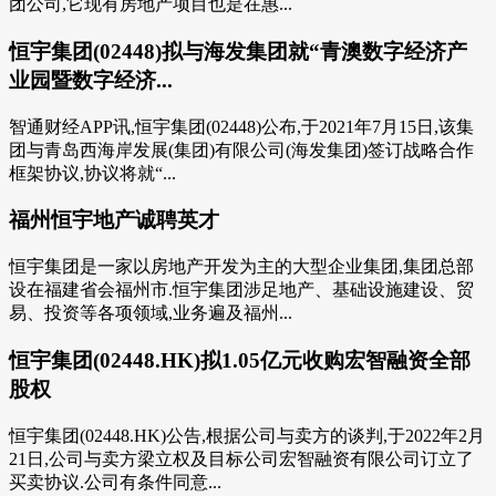
团公司,它现有房地产项目也是在惠...
恒宇集团(02448)拟与海发集团就“青澳数字经济产
业园暨数字经济...
智通财经APP讯,恒宇集团(02448)公布,于2021年7月15日,该集
团与青岛西海岸发展(集团)有限公司(海发集团)签订战略合作
框架协议,协议将就“...
福州恒宇地产诚聘英才
恒宇集团是一家以房地产开发为主的大型企业集团,集团总部
设在福建省会福州市.恒宇集团涉足地产、基础设施建设、贸
易、投资等各项领域,业务遍及福州...
恒宇集团(02448.HK)拟1.05亿元收购宏智融资全部
股权
恒宇集团(02448.HK)公告,根据公司与卖方的谈判,于2022年2月
21日,公司与卖方梁立权及目标公司宏智融资有限公司订立了
买卖协议.公司有条件同意...