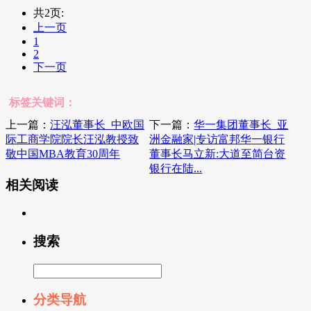
共2页:
上一页
1
2
下一页
标签关键词：
上一篇：
汪泓董事长_中欧国
下一篇：
华一集团董事长_亚
际工商学院院长汪泓教授致
洲金融家|专访富邦华一银行
敬中国MBA教育30周年
董事长马立新:大道至简台资
银行在陆...
相关阅读
搜索
分类导航