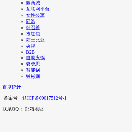
微商城
互联网平台
女性公寓
郭浩
韩召善
抢红包
莎士比亚
央视
B2B
自助火锅
龚晓思
智能锅
钟彬娴
百度统计
备案号：
辽ICP备09017512号-1
联系QQ： 邮箱地址：