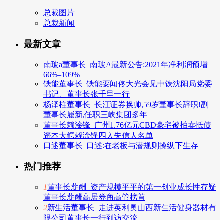
总裁图片
总裁新闻
最新文章
南玻a董事长_南玻A最新公告:2021年净利润预增
66%–109%
铁能董事长_铁能要闻佟大光会见中铁沈阳局党委
书记、董事长张千里一行
杨泽柱董事长_长江证券换帅,59岁董事长辞职!副
董事长履新,任职三峡集团多年
董事长赖淦锋_广州1.76亿元CBD豪宅被拍卖抵债
资本大鳄赖淦锋四入失信人名单
口述董事长_口述:在老板与潜规则操纵下生存
热门推荐
1
董事长薪酬_资产规模平平的第一创业成长性存疑
董事长薪酬高居券商高管榜首
2
新生活董事长_走进英利奥山西新生活健身器材有
限公司董事长一行到访交流