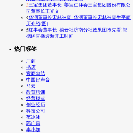
3
三宝集团董事长_姜宝仁拜会三宝集团股份有限公
司董事长王光文
4
华润董事长宋林被查_华润董事长宋林被查生平简
历介绍(图)
5
红事会董事长_德云社济南分社效果图抢先看!郭
德纲直播透漏开工时间
热门标签
厂商
书店
官商勾结
中国好声音
马云
教育培训
经营模式
创业经历
科技公司
范冰冰
郭广昌
李小加