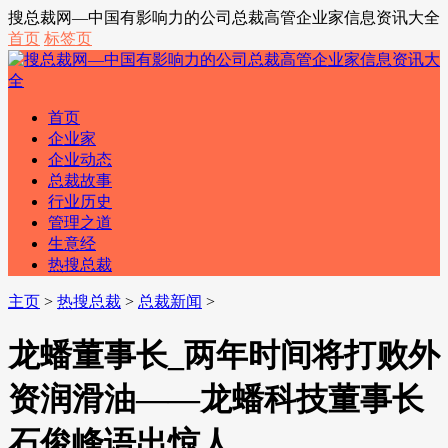
搜总裁网—中国有影响力的公司总裁高管企业家信息资讯大全
首页
标签页
首页
企业家
企业动态
总裁故事
行业历史
管理之道
生意经
热搜总裁
主页
>
热搜总裁
>
总裁新闻
>
龙蟠董事长_两年时间将打败外
资润滑油——龙蟠科技董事长
石俊峰语出惊人