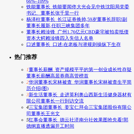
66%–109%
铁能董事长_铁能要闻佟大光会见中铁沈阳局党委
书记、董事长张千里一行
杨泽柱董事长_长江证券换帅,59岁董事长辞职!副
董事长履新,任职三峡集团多年
董事长赖淦锋_广州1.76亿元CBD豪宅被拍卖抵债
资本大鳄赖淦锋四入失信人名单
口述董事长_口述:在老板与潜规则操纵下生存
热门推荐
1
董事长薪酬_资产规模平平的第一创业成长性存疑
董事长薪酬高居券商高管榜首
2
华润董事长宋林被查_华润董事长宋林被查生平简
历介绍(图)
3
新生活董事长_走进英利奥山西新生活健身器材有
限公司董事长一行到访交流
4
三宝集团董事长_姜宝仁拜会三宝集团股份有限公
司董事长王光文
5
红事会董事长_德云社济南分社效果图抢先看!郭
德纲直播透漏开工时间