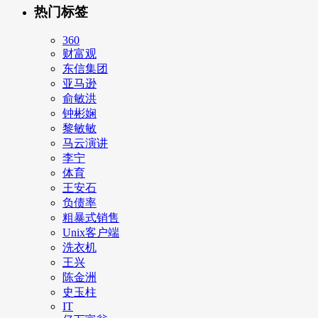
热门标签
360
财富观
东信集团
亚马逊
俞敏洪
钟彬娴
黎敏敏
马云演讲
李宁
体育
王安石
负债率
粗暴式销售
Unix客户端
洗衣机
王兴
陈金洲
史玉柱
IT