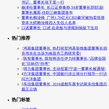
书记、董事长张千里一行
杨泽柱董事长_长江证券换帅,59岁董事长辞职!副
董事长履新,任职三峡集团多年
董事长赖淦锋_广州1.76亿元CBD豪宅被拍卖抵债
资本大鳄赖淦锋四入失信人名单
口述董事长_口述:在老板与潜规则操纵下生存
热门推荐
1
鸿基集团董事长_热烈祝贺鸿基装饰集团董事长胡
克伟先生当选为南昌市工商联常委!
2
陈智董事长_陈智将连任伊力特董事长,“品牌全国
化”目标仍“待考”
3
得力集团董事长_主动投案!宁波一董事长被通报!
4
方洋集团董事长_中国银行连云港分行领导一行访
问方洋集团
5
东信集团董事长_2016成都车展专访新东信集团总
裁王云德
热门标签