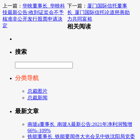
上一篇：
华映董事长_华映科
下一篇：
厦门国际信托董事
技最新公告:收到证监会不予
长_厦门国际信托论道慈善助
核准非公开发行股票申请决
力共同富裕
定
相关阅读
搜索
分类导航
总裁图片
总裁新闻
最新文章
南玻a董事长_南玻A最新公告:2021年净利润预增
66%–109%
铁能董事长_铁能要闻佟大光会见中铁沈阳局党委