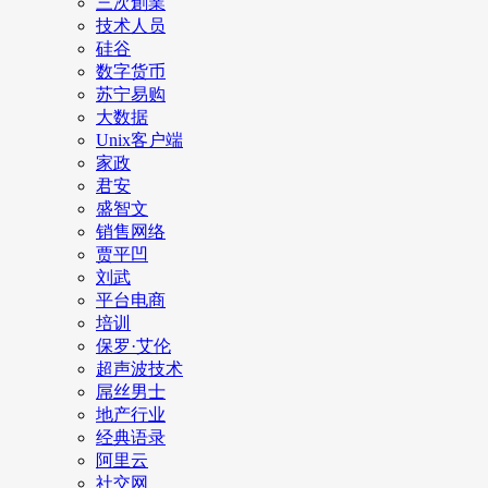
三次創業
技术人员
硅谷
数字货币
苏宁易购
大数据
Unix客户端
家政
君安
盛智文
销售网络
贾平凹
刘武
平台电商
培训
保罗·艾伦
超声波技术
屌丝男士
地产行业
经典语录
阿里云
社交网