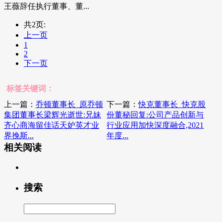
王薇辞任执行董事、董...
共2页:
上一页
1
2
下一页
标签关键词：
上一篇：
乔顿董事长_原乔顿
下一篇：
快克董事长_快克股
集团董事长梁辉光逝世:兄妹
份董秘回复:公司产品创新与
齐心商海留佳话天妒英才业
行业应用加快深度融合,2021
界挽斯...
年度...
相关阅读
搜索