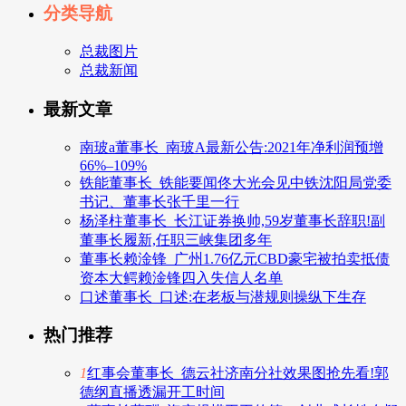
分类导航
总裁图片
总裁新闻
最新文章
南玻a董事长_南玻A最新公告:2021年净利润预增
66%–109%
铁能董事长_铁能要闻佟大光会见中铁沈阳局党委
书记、董事长张千里一行
杨泽柱董事长_长江证券换帅,59岁董事长辞职!副
董事长履新,任职三峡集团多年
董事长赖淦锋_广州1.76亿元CBD豪宅被拍卖抵债
资本大鳄赖淦锋四入失信人名单
口述董事长_口述:在老板与潜规则操纵下生存
热门推荐
1
红事会董事长_德云社济南分社效果图抢先看!郭
德纲直播透漏开工时间