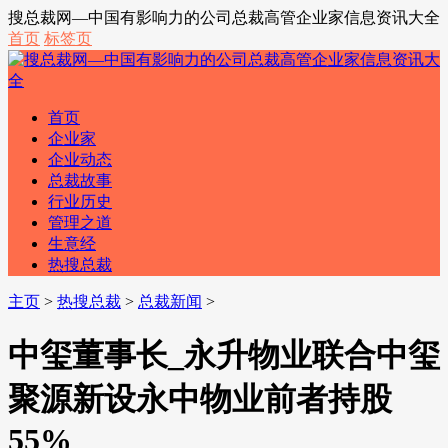
搜总裁网—中国有影响力的公司总裁高管企业家信息资讯大全
首页
标签页
首页
企业家
企业动态
总裁故事
行业历史
管理之道
生意经
热搜总裁
主页
>
热搜总裁
>
总裁新闻
>
中玺董事长_永升物业联合中玺
聚源新设永中物业前者持股
55%