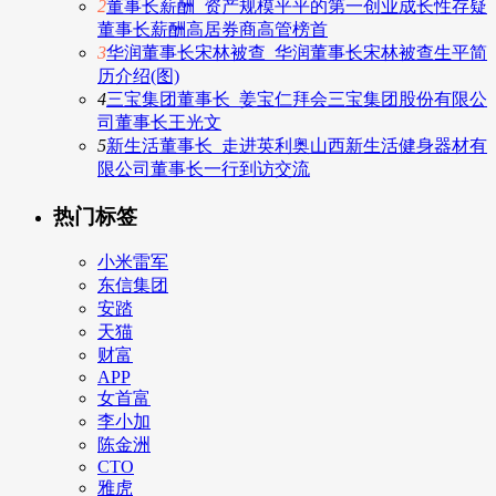
2
董事长薪酬_资产规模平平的第一创业成长性存疑
董事长薪酬高居券商高管榜首
3
华润董事长宋林被查_华润董事长宋林被查生平简
历介绍(图)
4
三宝集团董事长_姜宝仁拜会三宝集团股份有限公
司董事长王光文
5
新生活董事长_走进英利奥山西新生活健身器材有
限公司董事长一行到访交流
热门标签
小米雷军
东信集团
安踏
天猫
财富
APP
女首富
李小加
陈金洲
CTO
雅虎