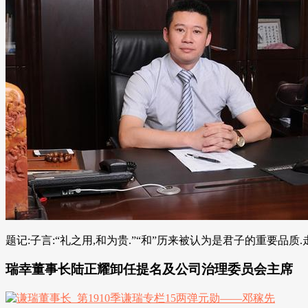
题记:子言:“礼之用,和为贵.”“和”历来被认为是君子的重要品质.
瑞幸董事长陆正耀卸任提名及公司治理委员会主席