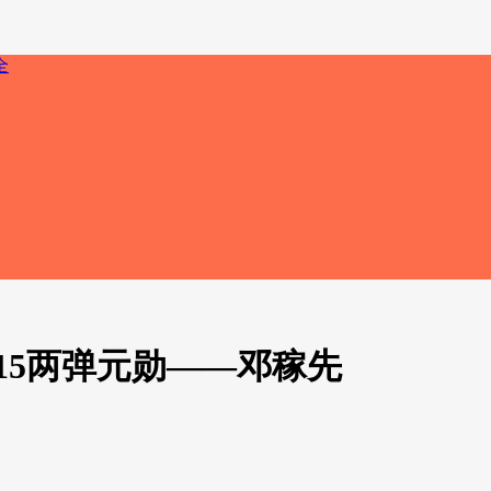
栏15两弹元勋——邓稼先