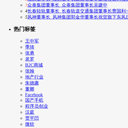
3
众泰集团董事长_众泰集团董事长吴建中
4
长春轻轨董事长_长春轨道交通集团董事长曹国利
5
风神董事长_风神集团郭金华董事长祝贺旗下东风
热门标签
王中军
季琦
张勇
老罗
B2C商城
张翰
地产行业
朱德庸
董卿
Facebook
国产手机
程序员创业
汉庭
贾平凹
微软