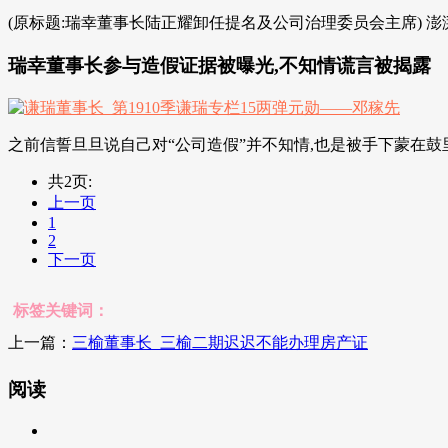
(原标题:瑞幸董事长陆正耀卸任提名及公司治理委员会主席) 澎湃新闻记
瑞幸董事长参与造假证据被曝光,不知情谎言被揭露
之前信誓旦旦说自己对“公司造假”并不知情,也是被手下蒙在鼓里
共2页:
上一页
1
2
下一页
标签关键词：
上一篇：
三榆董事长_三榆二期迟迟不能办理房产证
阅读