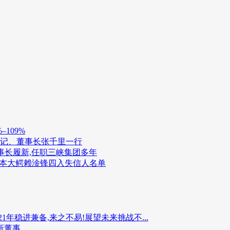
109%
书记、董事长张千里一行
董事长履新,任职三峡集团多年
债资本大鳄赖淦锋四入失信人名单
1年稳进兼备,来之不易!展望未来挑战不...
新董事