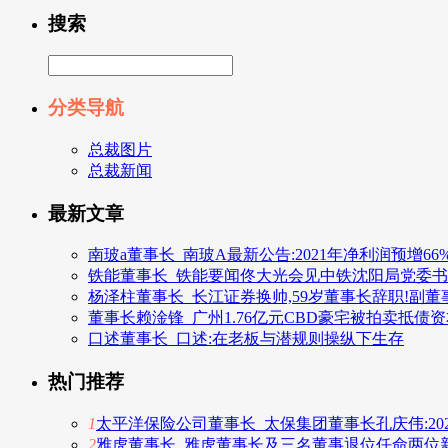
搜索
分类导航
总裁图片
总裁新闻
最新文章
南玻a董事长_南玻A最新公告:2021年净利润预增66%–
铁能董事长_铁能要闻佟大光会见中铁沈阳局党委
杨泽柱董事长_长江证券换帅,59岁董事长辞职!副
董事长赖淦锋_广州1.76亿元CBD豪宅被拍卖抵
口述董事长_口述:在老板与潜规则操纵下生存
热门推荐
1
太平洋保险公司董事长_太保集团董事长孔庆伟:202
2
雅虎董事长_雅虎董事长及三名董事退位任命两位