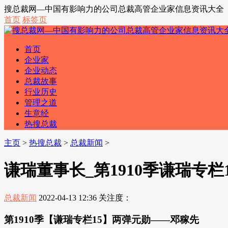
搜总裁网—中国有影响力的公司总裁高管企业家信息资讯大全
首页
标签页
首页
企业家
企业动态
总裁故事
行业历史
管理之道
生意经
热搜总裁
主页
>
热搜总裁
>
总裁新闻
>
谦瑞董事长_第1910季谦瑞专
总裁新闻
2022-04-13 12:36
关注度：
第1910季【谦瑞专栏15】两弹元勋——邓稼先