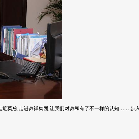
走近莫总,走进谦祥集团,让我们对谦和有了不一样的认知…… 步入201