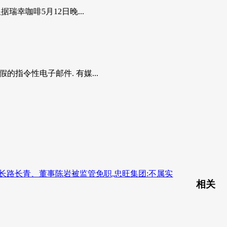
瑞幸咖啡5月12日晚...
指令性电子邮件. 有媒...
长路长青、董事陈岩被监管免职,忠旺集团:不属实
相关