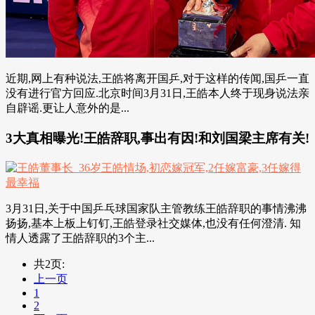
近期,网上有种说法,王皓将离开国乒,对于这样的传闻,国乒一直
没有进行官方回应.北京时间3月31日,王皓本人终于现身说法亲
自辟谣.更让人意外的是...
3大真相曝光!王皓辞职,事出有因!和刘国梁主席有关!
3月31日,关于中国乒乓球国家队主管教练王皓辞职的事情沸沸
扬扬,基本上板上钉钉,王皓登录社交媒体,也没有任何澄清. 知
情人透露了王皓辞职的3个主...
共2页:
上一页
1
2