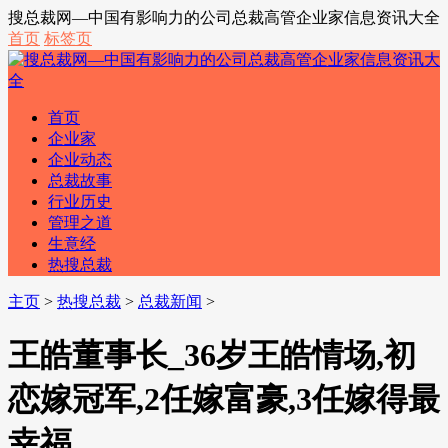
搜总裁网—中国有影响力的公司总裁高管企业家信息资讯大全
首页
标签页
首页
企业家
企业动态
总裁故事
行业历史
管理之道
生意经
热搜总裁
主页
>
热搜总裁
>
总裁新闻
>
王皓董事长_36岁王皓情场,初
恋嫁冠军,2任嫁富豪,3任嫁得最
幸福