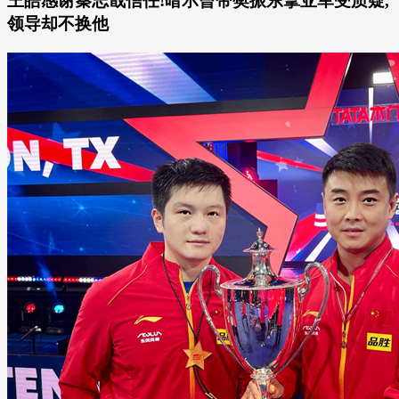
王皓感谢秦志戬信任!暗示曾带樊振东拿亚军受质疑,
领导却不换他