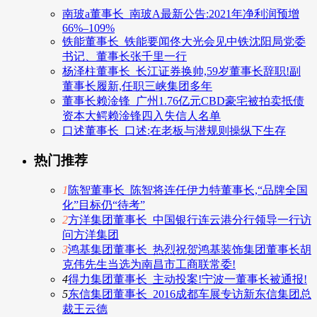
南玻a董事长_南玻A最新公告:2021年净利润预增
66%–109%
铁能董事长_铁能要闻佟大光会见中铁沈阳局党委
书记、董事长张千里一行
杨泽柱董事长_长江证券换帅,59岁董事长辞职!副
董事长履新,任职三峡集团多年
董事长赖淦锋_广州1.76亿元CBD豪宅被拍卖抵债
资本大鳄赖淦锋四入失信人名单
口述董事长_口述:在老板与潜规则操纵下生存
热门推荐
1
陈智董事长_陈智将连任伊力特董事长,“品牌全国
化”目标仍“待考”
2
方洋集团董事长_中国银行连云港分行领导一行访
问方洋集团
3
鸿基集团董事长_热烈祝贺鸿基装饰集团董事长胡
克伟先生当选为南昌市工商联常委!
4
得力集团董事长_主动投案!宁波一董事长被通报!
5
东信集团董事长_2016成都车展专访新东信集团总
裁王云德