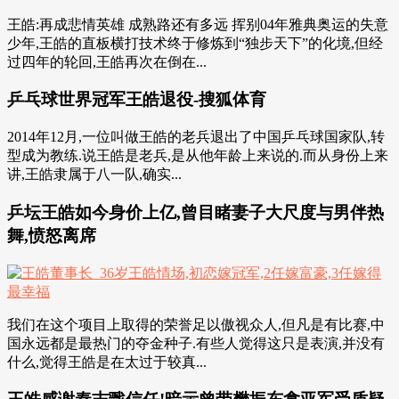
王皓:再成悲情英雄 成熟路还有多远 挥别04年雅典奥运的失意
少年,王皓的直板横打技术终于修炼到“独步天下”的化境,但经
过四年的轮回,王皓再次在倒在...
乒乓球世界冠军王皓退役-搜狐体育
2014年12月,一位叫做王皓的老兵退出了中国乒乓球国家队,转
型成为教练.说王皓是老兵,是从他年龄上来说的.而从身份上来
讲,王皓隶属于八一队,确实...
乒坛王皓如今身价上亿,曾目睹妻子大尺度与男伴热
舞,愤怒离席
我们在这个项目上取得的荣誉足以傲视众人,但凡是有比赛,中
国永远都是最热门的夺金种子.有些人觉得这只是表演,并没有
什么,觉得王皓是在太过于较真...