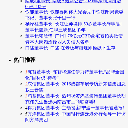
南玻a董事长_南玻A最新公告:2021年净利润预增
66%–109%
铁能董事长_铁能要闻佟大光会见中铁沈阳局党委
书记、董事长张千里一行
杨泽柱董事长_长江证券换帅,59岁董事长辞职!副
董事长履新,任职三峡集团多年
董事长赖淦锋_广州1.76亿元CBD豪宅被拍卖抵债
资本大鳄赖淦锋四入失信人名单
口述董事长_口述:在老板与潜规则操纵下生存
热门推荐
1
陈智董事长_陈智将连任伊力特董事长,“品牌全国
化”目标仍“待考”
2
东信集团董事长_2016成都车展专访新东信集团总
裁王云德
3
鸿基集团董事长_热烈祝贺鸿基装饰集团董事长胡
克伟先生当选为南昌市工商联常委!
4
得力集团董事长_主动投案!宁波一董事长被通报!
5
方洋集团董事长_中国银行连云港分行领导一行访
问方洋集团