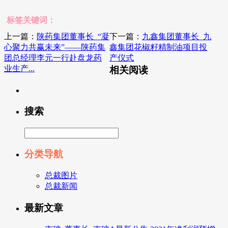
标签关键词：
上一篇：
陕药集团董事长_“凝
下一篇：
九鑫集团董事长_九
心聚力共赢未来”——陕药集
鑫集团花椒籽精制油项目投
团总经理李元一行赴盘龙药
产仪式
业生产...
相关阅读
搜索
分类导航
总裁图片
总裁新闻
最新文章