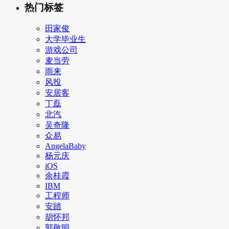
热门标签
田家俊
大学毕业生
游戏公司
麦当劳
雨来
风投
安居客
丁磊
北汽
吴奇隆
众易
AngelaBaby
杨元庆
iOS
余桂霞
IBM
工程师
安踏
胡怀邦
郭敬明