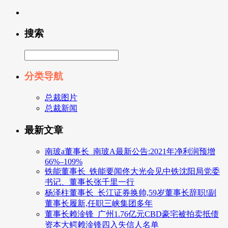
搜索
分类导航
总裁图片
总裁新闻
最新文章
南玻a董事长_南玻A最新公告:2021年净利润预增
66%–109%
铁能董事长_铁能要闻佟大光会见中铁沈阳局党委
书记、董事长张千里一行
杨泽柱董事长_长江证券换帅,59岁董事长辞职!副
董事长履新,任职三峡集团多年
董事长赖淦锋_广州1.76亿元CBD豪宅被拍卖抵债
资本大鳄赖淦锋四入失信人名单