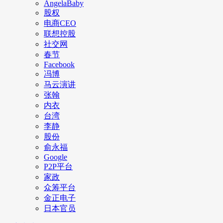
AngelaBaby
股权
电商CEO
联想控股
社交网
春节
Facebook
冯博
马云演讲
张翰
内衣
台湾
李静
股份
俞永福
Google
P2P平台
家政
众筹平台
金正电子
日本官员