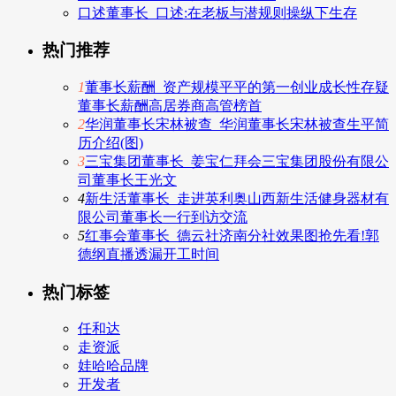
口述董事长_口述:在老板与潜规则操纵下生存
热门推荐
1
董事长薪酬_资产规模平平的第一创业成长性存疑
董事长薪酬高居券商高管榜首
2
华润董事长宋林被查_华润董事长宋林被查生平简
历介绍(图)
3
三宝集团董事长_姜宝仁拜会三宝集团股份有限公
司董事长王光文
4
新生活董事长_走进英利奥山西新生活健身器材有
限公司董事长一行到访交流
5
红事会董事长_德云社济南分社效果图抢先看!郭
德纲直播透漏开工时间
热门标签
任和达
走资派
娃哈哈品牌
开发者