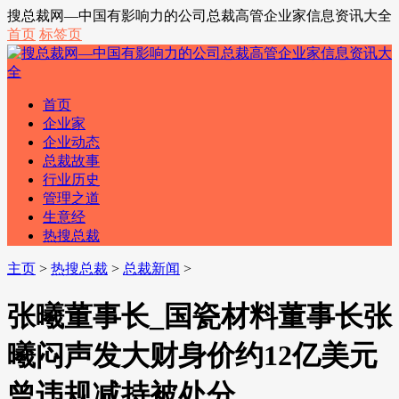
搜总裁网—中国有影响力的公司总裁高管企业家信息资讯大全
首页
标签页
首页
企业家
企业动态
总裁故事
行业历史
管理之道
生意经
热搜总裁
主页
>
热搜总裁
>
总裁新闻
>
张曦董事长_国瓷材料董事长张
曦闷声发大财身价约12亿美元
曾违规减持被处分