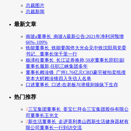
总裁图片
总裁新闻
最新文章
南玻a董事长_南玻A最新公告:2021年净利润预增
66%–109%
铁能董事长_铁能要闻佟大光会见中铁沈阳局党委
书记、董事长张千里一行
杨泽柱董事长_长江证券换帅,59岁董事长辞职!副
董事长履新,任职三峡集团多年
董事长赖淦锋_广州1.76亿元CBD豪宅被拍卖抵债
资本大鳄赖淦锋四入失信人名单
口述董事长_口述:在老板与潜规则操纵下生存
热门推荐
1
三宝集团董事长_姜宝仁拜会三宝集团股份有限公
司董事长王光文
2
新生活董事长_走进英利奥山西新生活健身器材有
限公司董事长一行到访交流