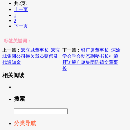
共2页:
上一页
1
2
下一页
标签关键词：
上一篇：
宏立城董事长_宏立
下一篇：
银广厦董事长_深涂
城集团公司拖欠裁员赔偿及
学会学会动态副秘书长杜婉
代通知金
拜访银广厦集团陈镇文董事
长
相关阅读
搜索
分类导航