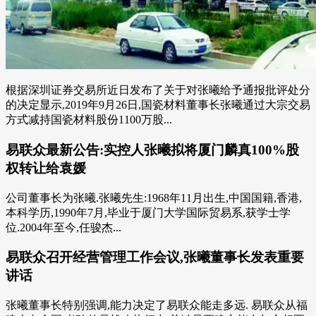
根据深圳证券交易所近日发布了关于对张曦给予通报批评处分
的决定显示,2019年9月26日,国瓷材料董事长张曦通过大宗交易
方式减持国瓷材料股份1100万股...
易联众最新公告:实控人张曦拟将厦门麟真100%股
权转让给袁媛
公司董事长为张曦.张曦先生:1968年11月出生,中国国籍,香港,
本科学历,1990年7月,毕业于厦门大学国际贸易系,获学士学
位.2004年至今,任骏杰...
易联众召开经营管理工作会议,张曦董事长发表重要
讲话
张曦董事长特别强调,能力决定了易联众能走多远. 易联众从福