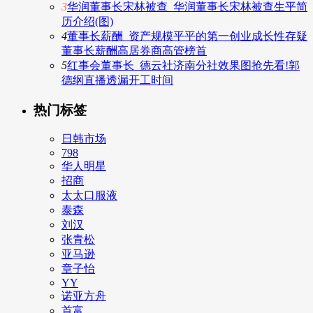
3
华润董事长宋林被查_华润董事长宋林被查生平简
历介绍(图)
4
董事长薪酬_资产规模平平的第一创业成长性存疑
董事长薪酬高居券商高管榜首
5
红事会董事长_德云社济南分社效果图抢先看!郭
德纲直播透漏开工时间
热门标签
日韩市场
798
华人明星
招商
太太口服液
泰森
刘汉
张青松
亚马逊
章子怡
YY
诺亚方舟
首富