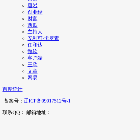
唐岩
创业经
财富
西瓜
主持人
安利可·卡罗素
任和达
微软
客户端
王欣
文章
网易
百度统计
备案号：
辽ICP备09017512号-1
联系QQ： 邮箱地址：