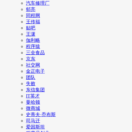
汽车修理厂
郁亮
同程网
王传福
贴吧
王潇
伽利略
程序猿
三全食品
京东
社交网
金正电子
团队
失败
东信集团
IT英才
曼哈顿
微商城
史蒂夫·乔布斯
司马迁
爱因斯坦