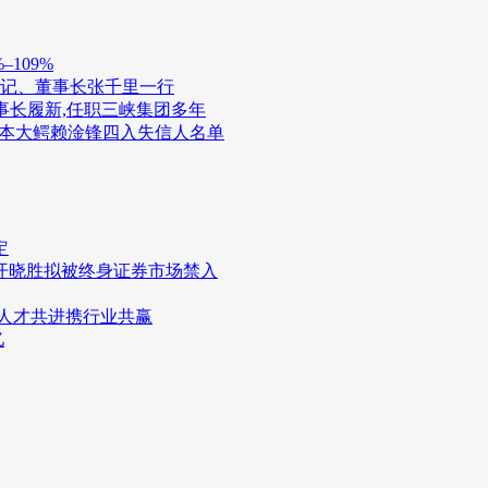
109%
书记、董事长张千里一行
董事长履新,任职三峡集团多年
债资本大鳄赖淦锋四入失信人名单
定
开晓胜拟被终身证券市场禁入
与人才共进携行业共赢
亿