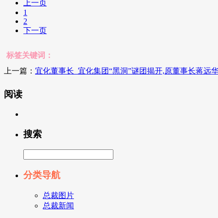
上一页
1
2
下一页
标签关键词：
上一篇：
宜化董事长_宜化集团“黑洞”谜团揭开,原董事长蒋远华当
阅读
搜索
分类导航
总裁图片
总裁新闻