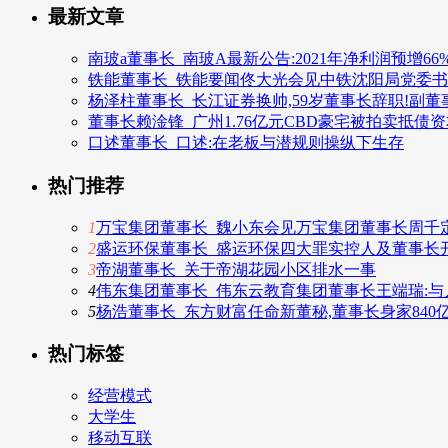
最新文章
南玻a董事长_南玻A最新公告:2021年净利润预增66%–
铁能董事长_铁能要闻佟大光会见中铁沈阳局党委
杨泽柱董事长_长江证券换帅,59岁董事长辞职!副
董事长赖淦锋_广州1.76亿元CBD豪宅被拍卖抵
口述董事长_口述:在老板与潜规则操纵下生存
热门推荐
1
万宝集团董事长_魏小东会见万宝集团董事长周千
2
盛运环保董事长_盛运环保四大罪实控人及董事长
3
帝湖董事长_关于帝湖花园小区排水一事
4
伟东集团董事长_伟东云教育集团董事长王端瑞:
5
杨浩董事长_东方财富任命新董秘,董事长身家840
热门标签
经营模式
大学生
移动互联