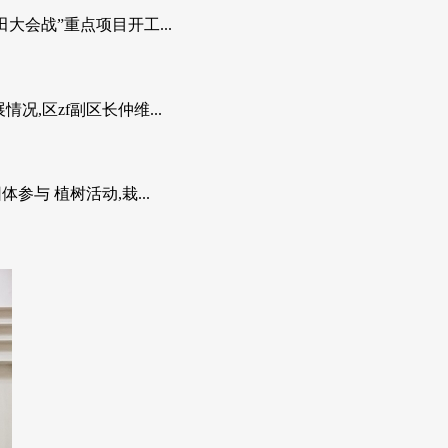
会战”重点项目开工...
况,区zf副区长仲维...
与 植树活动,栽...