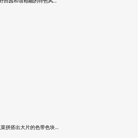
田园和谐相融的特色风...
拼搭出大片的色带色块...