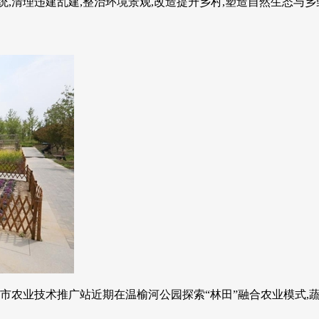
,清理违建乱建,整治环境景观,改造提升乡村,塑造自然生态与乡野
市农业技术推广站近期在温榆河公园探索“林田”融合农业模式,蔬菜