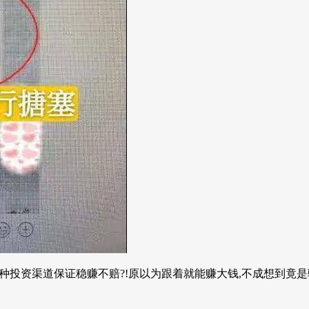
投资渠道保证稳赚不赔?!原以为跟着就能赚大钱,不成想到竟是骗局…