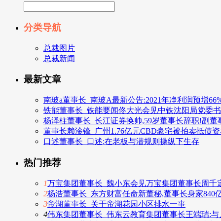
分类导航
总裁图片
总裁新闻
最新文章
南玻a董事长_南玻A最新公告:2021年净利润预增66%–
铁能董事长_铁能要闻佟大光会见中铁沈阳局党委
杨泽柱董事长_长江证券换帅,59岁董事长辞职!副
董事长赖淦锋_广州1.76亿元CBD豪宅被拍卖抵
口述董事长_口述:在老板与潜规则操纵下生存
热门推荐
1
万宝集团董事长_魏小东会见万宝集团董事长周千
2
杨浩董事长_东方财富任命新董秘,董事长身家840
3
帝湖董事长_关于帝湖花园小区排水一事
4
伟东集团董事长_伟东云教育集团董事长王端瑞: