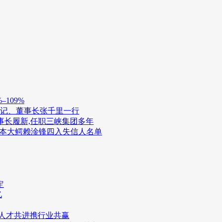
109%
书记、董事长张千里一行
董事长履新,任职三峡集团多年
债资本大鳄赖淦锋四入失信人名单
定
亿
与人才共进携行业共赢