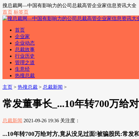
搜总裁网—中国有影响力的公司总裁高管企业家信息资讯大全
首页
标签页
首页
企业家
企业动态
总裁故事
行业历史
管理之道
生意经
热搜总裁
主页
>
热搜总裁
>
总裁新闻
>
常发董事长_...10年转700万
总裁新闻
2021-09-26 19:36
关注度：
...10年转700万给对方,竟从没见过面!被骗股民:常发和