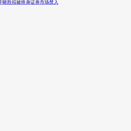
开晓胜拟被终身证券市场禁入