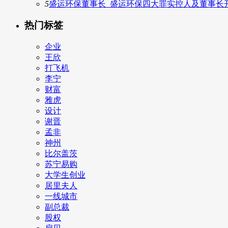
5
盛运环保董事长_盛运环保四大罪实控人及董事长
热门标签
企业
王欣
打飞机
李宁
财富
雅虎
设计
谢晋
孟非
神州
比尔盖茨
苏宁易购
大学生创业
居里夫人
一线城市
副总裁
股权