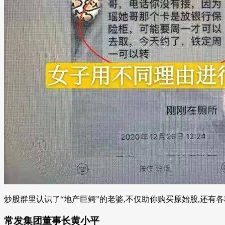
炒股群里认识了“地产巨鳄”的老婆,不仅助你购买原始股,还有各种
常发集团董事长黄小平