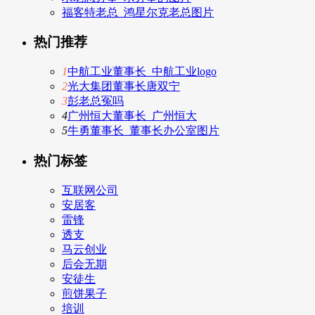
福客特老总_鸿星尔克老总图片
热门推荐
1
中航工业董事长_中航工业logo
2
光大集团董事长唐双宁
3
彭老总冤吗
4
广州恒大董事长_广州恒大
5
牛勇董事长_董事长办公室图片
热门标签
互联网公司
安居客
雷锋
透支
马云创业
后会无期
安徒生
煎饼果子
培训