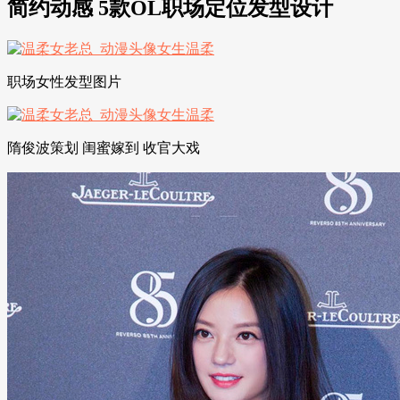
简约动感 5款OL职场定位发型设计
职场女性发型图片
隋俊波策划 闺蜜嫁到 收官大戏