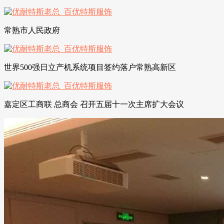
常熟市人民政府
世界500强日立产机系统项目签约落户常熟高新区
嘉定区工商联 总商会 召开五届十一次主席扩大会议