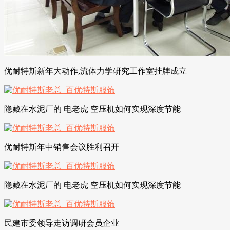
优耐特斯新年大动作,流体力学研究工作室挂牌成立
隐藏在水泥厂的 电老虎 空压机如何实现深度节能
优耐特斯年中销售会议胜利召开
隐藏在水泥厂的 电老虎 空压机如何实现深度节能
民建市委领导走访调研会员企业