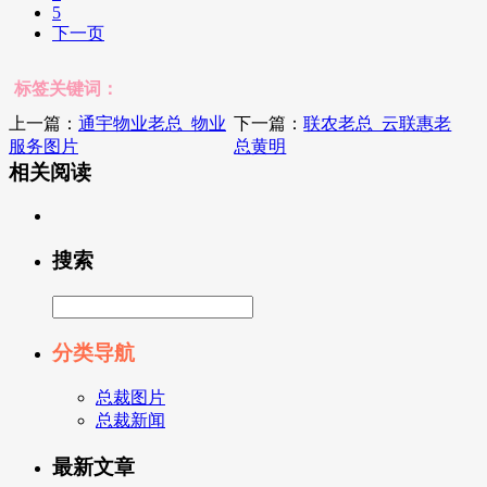
5
下一页
标签关键词：
上一篇：
通宇物业老总_物业
下一篇：
联农老总_云联惠老
服务图片
总黄明
相关阅读
搜索
分类导航
总裁图片
总裁新闻
最新文章