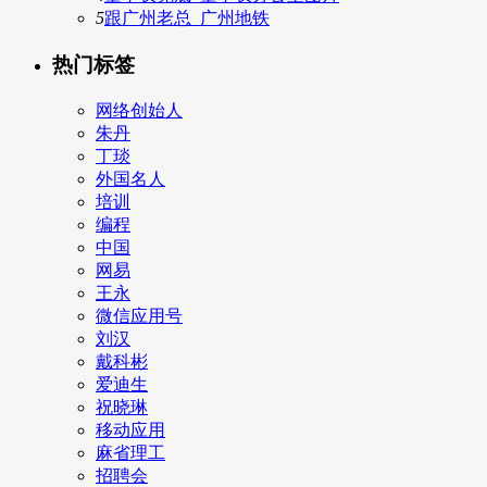
5
跟广州老总_广州地铁
热门标签
网络创始人
朱丹
丁琰
外国名人
培训
编程
中国
网易
王永
微信应用号
刘汉
戴科彬
爱迪生
祝晓琳
移动应用
麻省理工
招聘会