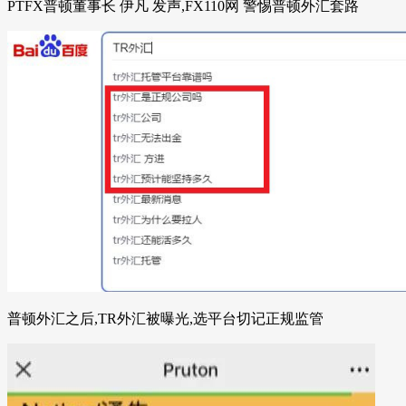
PTFX普顿董事长 伊凡 发声,FX110网 警惕普顿外汇套路
普顿外汇之后,TR外汇被曝光,选平台切记正规监管