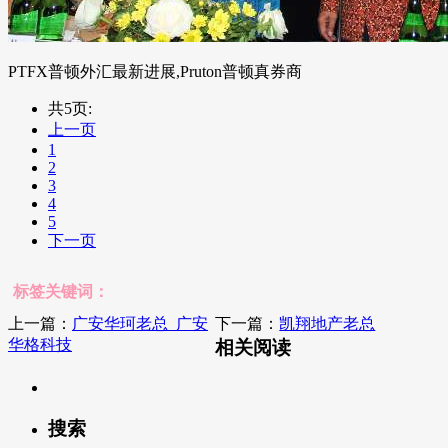
PTFX普顿外汇最新进展,Pruton普顿真券商
共5页:
上一页
1
2
3
4
5
下一页
标签关键词：
上一篇：
广安华珂老总_广安
下一篇：
凯翔地产老总
华格科技
相关阅读
搜索