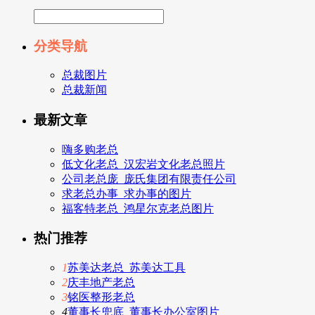
分类导航
总裁图片
总裁新闻
最新文章
嗨多购老总
低文化老总_汉宏岩文化老总照片
公司老总庞_庞氏集团有限责任公司
求老总办事_求办事的图片
福客特老总_鸿星尔克老总图片
热门推荐
1
苏美达老总_苏美达工具
2
庆丰地产老总
3
铭医整形老总
4
董事长兜底_董事长办公室图片