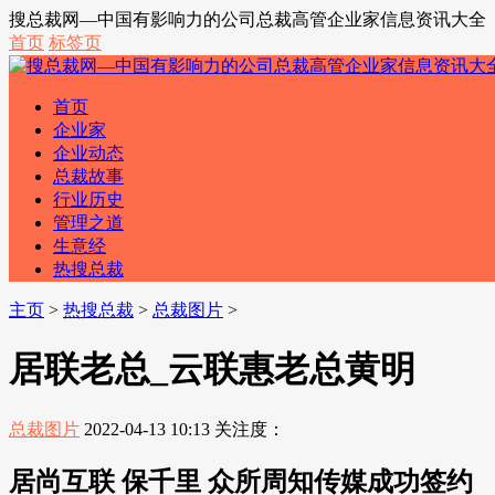
搜总裁网—中国有影响力的公司总裁高管企业家信息资讯大全
首页
标签页
首页
企业家
企业动态
总裁故事
行业历史
管理之道
生意经
热搜总裁
主页
>
热搜总裁
>
总裁图片
>
居联老总_云联惠老总黄明
总裁图片
2022-04-13 10:13
关注度：
居尚互联 保千里 众所周知传媒成功签约