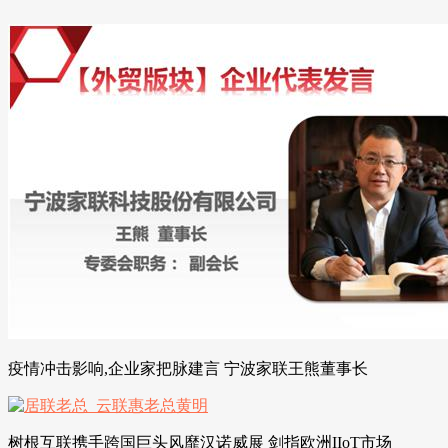
疫情冲击影响,企业家把脉建言 宁波家联王熊董事长
树根互联携手跨国巨头风靡汉诺威展 剑指欧洲IIoT市场