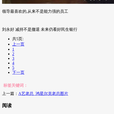
领导最喜欢的,从来不是能力强的员工
刘永好 减持不是撤退 未来仍看好民生银行
共5页:
上一页
1
2
3
4
5
下一页
标签关键词：
上一篇：
A艺老总_鸿星尔克老总图片
阅读