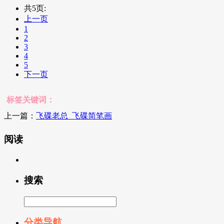
共5页:
上一页
1
2
3
4
5
下一页
标签关键词：
上一篇：
飞碟老总_飞碟简笔画
阅读
搜索
分类导航