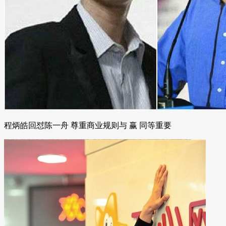
程炳皓回怼陈一舟 尊重商业规则与 赢 同等重要