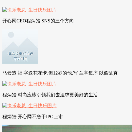
开心网CEO程炳皓 SNS的三个方向
马云造 福 字送花花卡,但12岁的他,写 兰亭集序 以假乱真
程炳皓 时尚应该引领我们去追求更美好的生活
程炳皓 开心网不急于IPO上市