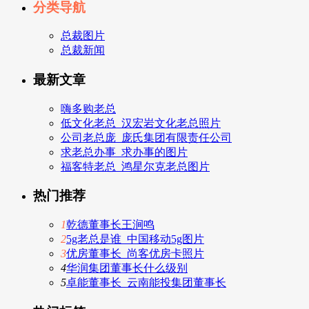
分类导航
总裁图片
总裁新闻
最新文章
嗨多购老总
低文化老总_汉宏岩文化老总照片
公司老总庞_庞氏集团有限责任公司
求老总办事_求办事的图片
福客特老总_鸿星尔克老总图片
热门推荐
1
乾德董事长王涧鸣
2
5g老总是谁_中国移动5g图片
3
优房董事长_尚客优房卡照片
4
华润集团董事长什么级别
5
卓能董事长_云南能投集团董事长