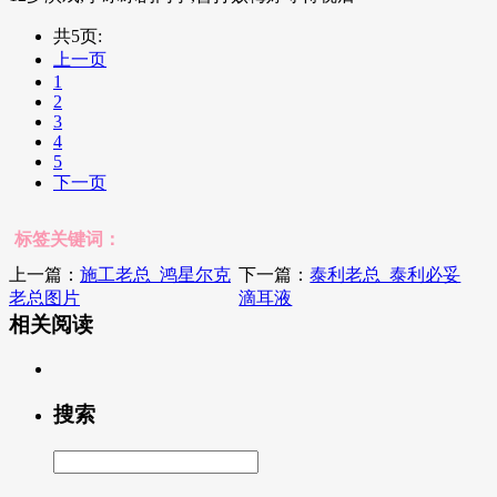
共5页:
上一页
1
2
3
4
5
下一页
标签关键词：
上一篇：
施工老总_鸿星尔克
下一篇：
泰利老总_泰利必妥
老总图片
滴耳液
相关阅读
搜索