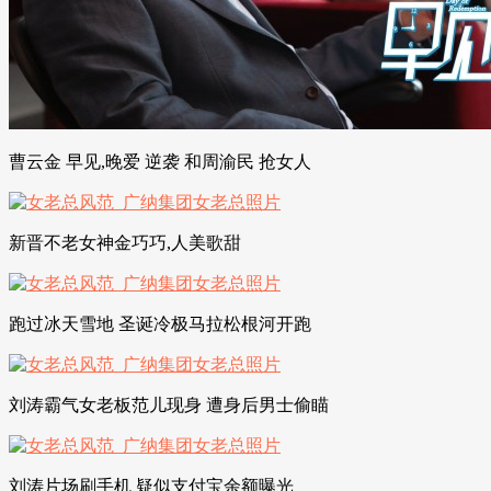
曹云金 早见,晚爱 逆袭 和周渝民 抢女人
新晋不老女神金巧巧,人美歌甜
跑过冰天雪地 圣诞冷极马拉松根河开跑
刘涛霸气女老板范儿现身 遭身后男士偷瞄
刘涛片场刷手机 疑似支付宝余额曝光