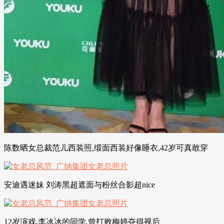
陈数晒女总裁范儿西装照,缎面西装好像睡衣,42岁可真敢穿
安迪遇迷妹 刘涛黑超遮面与粉丝合影超nice
12岁演戏,李冰冰的同学,曾打败梅婷夺得视后