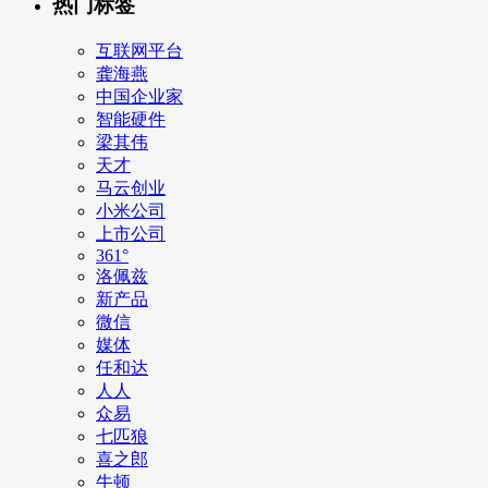
热门标签
互联网平台
龚海燕
中国企业家
智能硬件
梁其伟
天才
马云创业
小米公司
上市公司
361°
洛佩兹
新产品
微信
媒体
任和达
人人
众易
七匹狼
喜之郎
牛顿