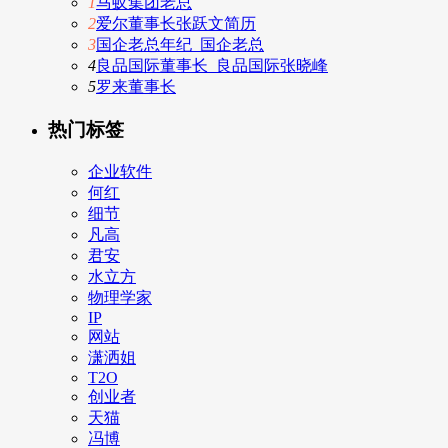
1
马蚁集团老总
2
爱尔董事长张跃文简历
3
国企老总年纪_国企老总
4
良品国际董事长_良品国际张晓峰
5
罗来董事长
热门标签
企业软件
何红
细节
凡高
君安
水立方
物理学家
IP
网站
潇洒姐
T2O
创业者
天猫
冯博