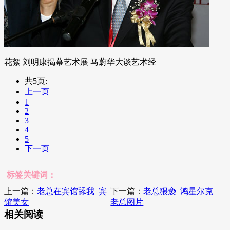
花絮 刘明康揭幕艺术展 马蔚华大谈艺术经
共5页:
上一页
1
2
3
4
5
下一页
标签关键词：
上一篇：
老总在宾馆舔我_宾
下一篇：
老总猥亵_鸿星尔克
馆美女
老总图片
相关阅读