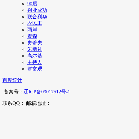
90后
创业成功
联合利华
农民工
两岸
泰森
史蒂夫
朱新礼
高尔基
主持人
财富观
百度统计
备案号：
辽ICP备09017512号-1
联系QQ： 邮箱地址：