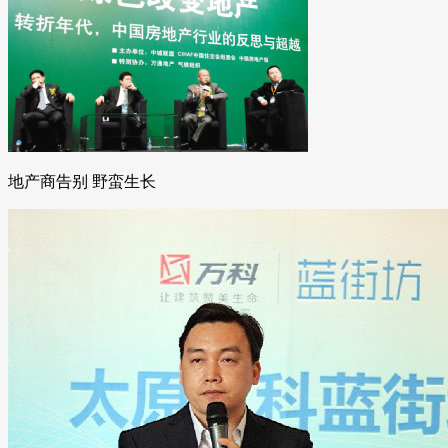
地产商告别 野蛮生长