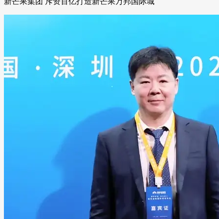
新芒果集团 斥资百亿打造新芒果万邦国际城