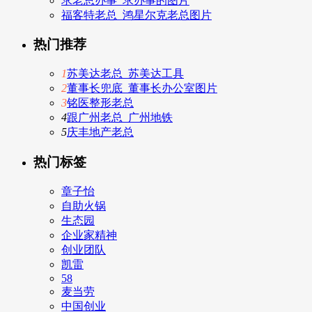
求老总办事_求办事的图片
福客特老总_鸿星尔克老总图片
热门推荐
1
苏美达老总_苏美达工具
2
董事长兜底_董事长办公室图片
3
铭医整形老总
4
跟广州老总_广州地铁
5
庆丰地产老总
热门标签
章子怡
自助火锅
生态园
企业家精神
创业团队
凯雷
58
麦当劳
中国创业