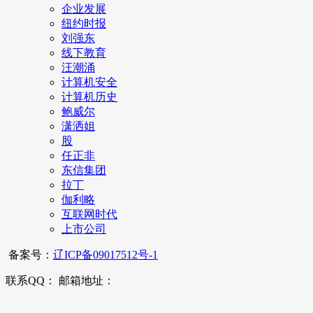
企业发展
纽约时报
刘强东
线下教育
汪潮涌
计算机安全
计算机历史
鲍威尔
潇洒姐
股
任正非
东信集团
拉丁
伽利略
互联网时代
上市公司
备案号：
辽ICP备09017512号-1
联系QQ： 邮箱地址：