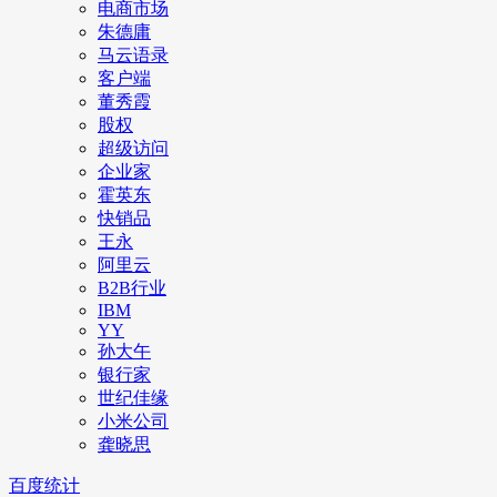
电商市场
朱德庸
马云语录
客户端
董秀霞
股权
超级访问
企业家
霍英东
快销品
王永
阿里云
B2B行业
IBM
YY
孙大午
银行家
世纪佳缘
小米公司
龚晓思
百度统计