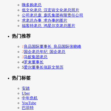
嗨多购老总
低文化老总_汉宏岩文化老总照片
公司老总庞_庞氏集团有限责任公司
求老总办事_求办事的图片
福客特老总_鸿星尔克老总图片
热门推荐
1
良品国际董事长_良品国际张晓峰
2
国企老总年纪_国企老总
3
马蚁集团老总
4
罗来董事长
5
爱尔董事长张跃文简历
热门标签
安踏
Uber
中年危机
YouTube
巴菲特