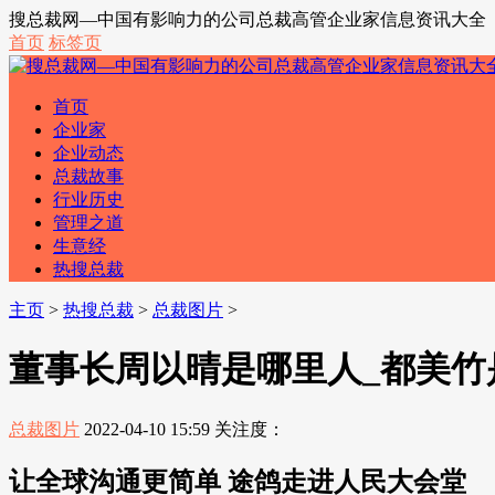
搜总裁网—中国有影响力的公司总裁高管企业家信息资讯大全
首页
标签页
首页
企业家
企业动态
总裁故事
行业历史
管理之道
生意经
热搜总裁
主页
>
热搜总裁
>
总裁图片
>
董事长周以晴是哪里人_都美竹
总裁图片
2022-04-10 15:59
关注度：
让全球沟通更简单 途鸽走进人民大会堂