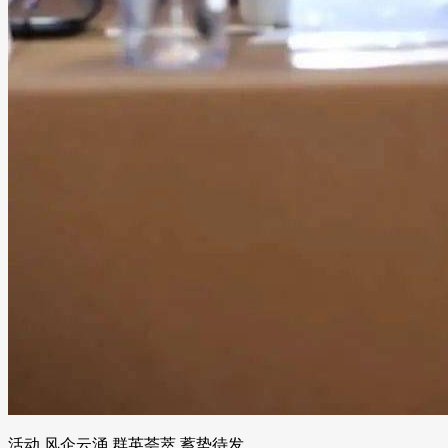
活动 风企云涌 群英荟萃 蓄势待发