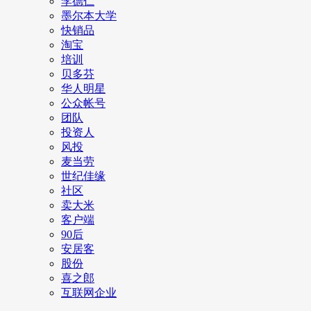
李德仁
墨尔本大学
快销品
淘宝
培训
贝多芬
华人明星
公众帐号
团队
投资人
风投
麦当劳
世纪佳缘
社区
卖大米
客户端
90后
安居客
股份
喜之郎
互联网企业