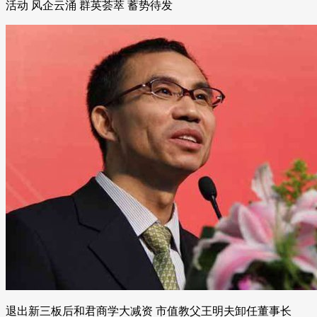
活动 风企云涌 群英荟萃 蓄势待发
退出新三板后和君商学大减资 市值教父王明夫卸任董事长