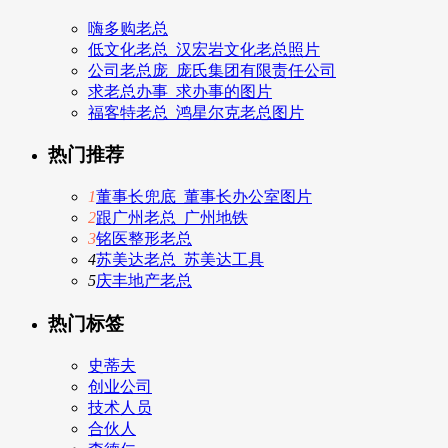
嗨多购老总
低文化老总_汉宏岩文化老总照片
公司老总庞_庞氏集团有限责任公司
求老总办事_求办事的图片
福客特老总_鸿星尔克老总图片
热门推荐
1
董事长兜底_董事长办公室图片
2
跟广州老总_广州地铁
3
铭医整形老总
4
苏美达老总_苏美达工具
5
庆丰地产老总
热门标签
史蒂夫
创业公司
技术人员
合伙人