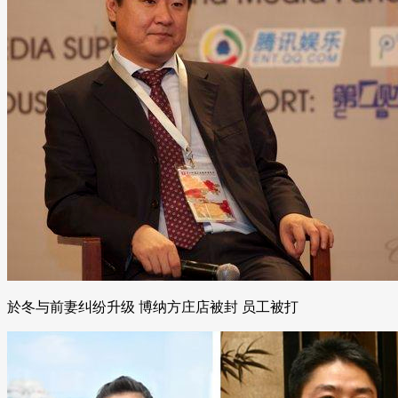
於冬与前妻纠纷升级 博纳方庄店被封 员工被打