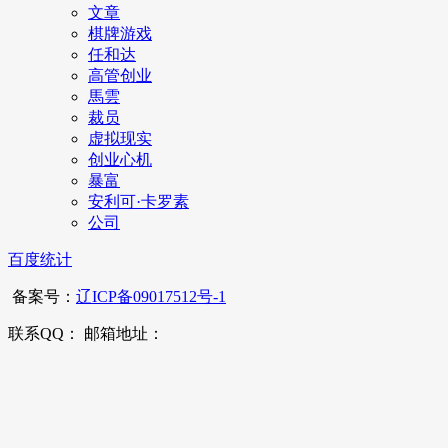
文章
棋牌游戏
任和达
高管创业
馬雲
裁员
虚拟现实
创业心机
暴富
安利可·卡罗素
公司
百度统计
备案号：
辽ICP备09017512号-1
联系QQ： 邮箱地址：