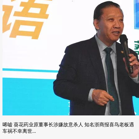
唏嘘 葵花药业原董事长涉嫌故意杀人 知名浙商报喜鸟老板遇
车祸不幸离世...