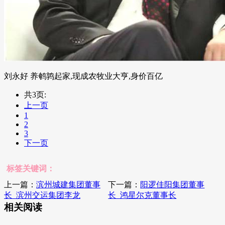
刘永好 养鹌鹑起家,现成农牧业大亨,身价百亿
共3页:
上一页
1
2
3
下一页
标签关键词：
上一篇：
滨州城建集团董事
下一篇：
阳逻佳阳集团董事
长_滨州交运集团李龙
长_鸿星尔克董事长
相关阅读