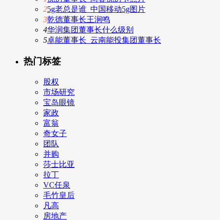
2
5g老总是谁_中国移动5g图片
3
乾德董事长王涧鸣
4
华润集团董事长什么级别
5
卓能董事长_云南能投集团董事长
热门标签
股权
市场研究
宝岛眼镜
家政
富翁
奇女子
团队
并购
莎士比亚
拉丁
VC任泉
毛竹皇后
凡高
房地产