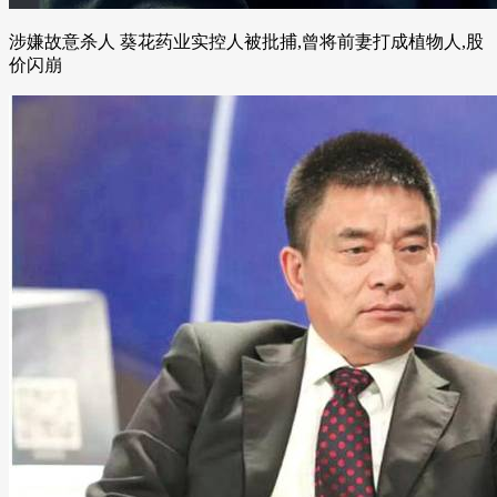
涉嫌故意杀人 葵花药业实控人被批捕,曾将前妻打成植物人,股
价闪崩