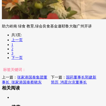
助力岭南 绿食 教育,绿会良食基金邀耶鲁大咖广州开讲
共3页:
上一页
1
2
3
下一页
标签关键词：
上一篇：
张家港国泰集团董
下一篇：
国药董事长郭建新
事长_张家港国泰蔡晓东
简历_鸿星尔克董事长
相关阅读