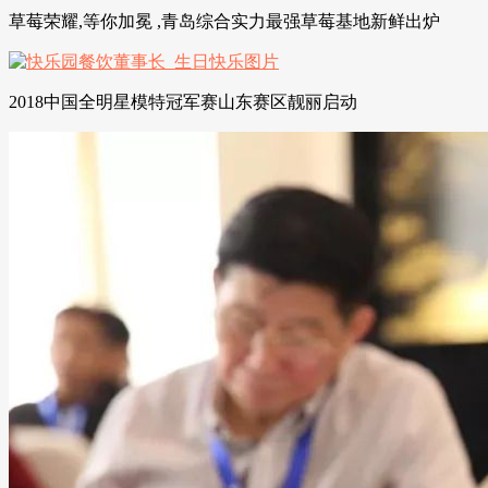
草莓荣耀,等你加冕 ,青岛综合实力最强草莓基地新鲜出炉
2018中国全明星模特冠军赛山东赛区靓丽启动