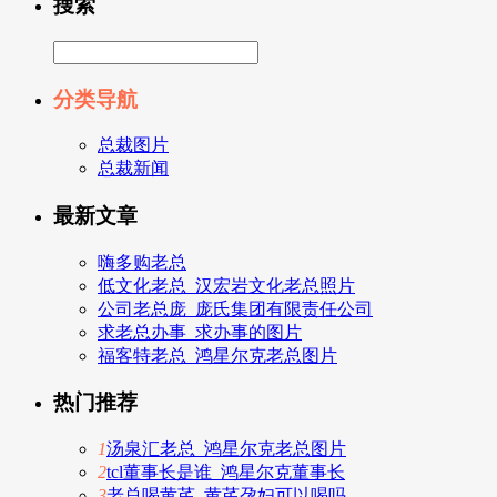
搜索
分类导航
总裁图片
总裁新闻
最新文章
嗨多购老总
低文化老总_汉宏岩文化老总照片
公司老总庞_庞氏集团有限责任公司
求老总办事_求办事的图片
福客特老总_鸿星尔克老总图片
热门推荐
1
汤泉汇老总_鸿星尔克老总图片
2
tcl董事长是谁_鸿星尔克董事长
3
老总喝黄芪_黄芪孕妇可以喝吗