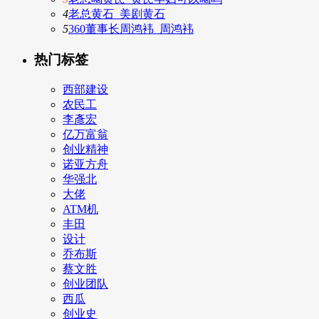
4
老总黄石_美剧黄石
5
360董事长周鸿袆_周鸿袆
热门标签
西部建设
农民工
李彥宏
亿万富翁
创业精神
诺亚方舟
华强北
大佬
ATM机
丰田
设计
乔布斯
蔡文胜
创业团队
西瓜
创业史