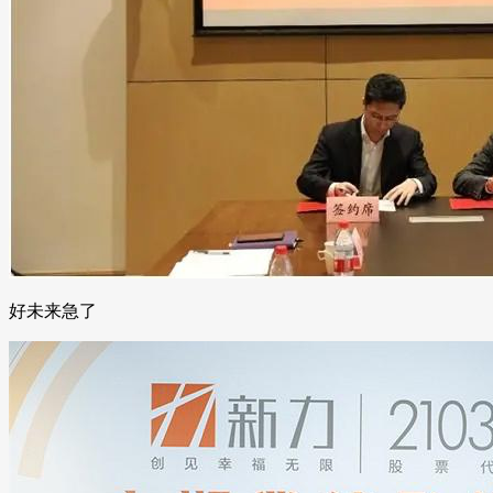
好未来急了