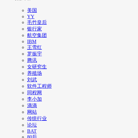
美国
YY
毛竹皇后
银行家
航空集团
IBM
王雪红
罗振宇
腾讯
女研究生
养殖场
刘武
软件工程师
同程网
李小加
滴滴
网站
传统行业
论坛
BAT
80后