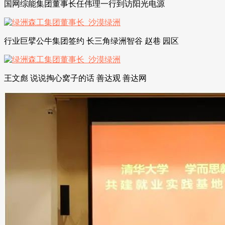
国网综能集团董事长任伟理一行到访阳光电源
行业巨擘公牛集团签约 长三角绿洲智谷 赵巷 园区
王文彪 说说掏心窝子的话 善达观 善达网