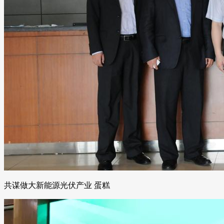
共谋做大新能源光伏产业 蛋糕