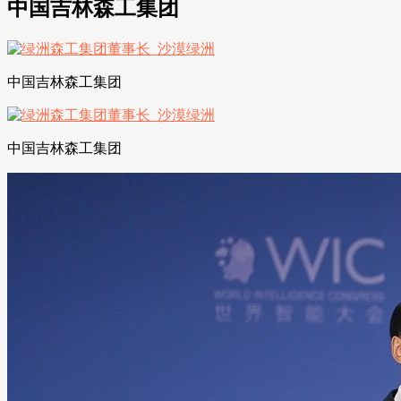
中国吉林森工集团
中国吉林森工集团
中国吉林森工集团