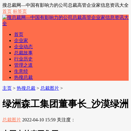
搜总裁网—中国有影响力的公司总裁高管企业家信息资讯大全
首页
标签页
首页
企业家
企业动态
总裁故事
行业历史
管理之道
生意经
热搜总裁
主页
>
热搜总裁
>
总裁图片
>
绿洲森工集团董事长_沙漠绿洲
总裁图片
2022-04-10 15:59
关注度：