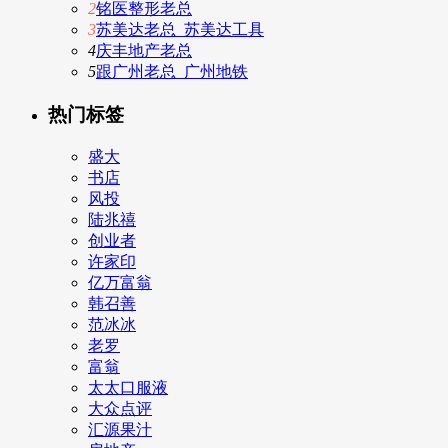
2
铭医整形老总
3
苏美达老总_苏美达工具
4
庆丰地产老总
5
跟广州老总_广州地铁
热门标签
盛大
书店
风投
陆兆禧
创业者
许家印
亿万富翁
韩召善
范冰冰
老罗
富翁
太太口服液
大众点评
汇源果汁