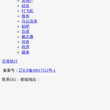
房地产
硅谷
打飞机
股份
马云语录
贴吧
百度
戴志康
传奇
程序
媒体
百度统计
备案号：
辽ICP备09017512号-1
联系QQ： 邮箱地址：