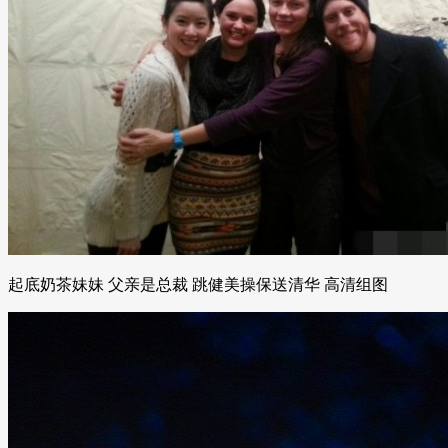
起底奶茶妹妹 父亲是总裁 跳健美操保送清华 高清组图