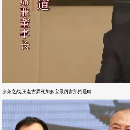
凉茶之战,王老吉弄死加多宝最厉害那招是啥