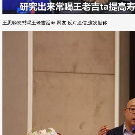
王思聪怒怼喝王老吉延寿 网友 反对迷信,这次挺你