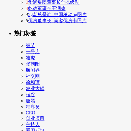
2
华润集团董事长什么级别
3
乾德董事长王涧鸣
4
5g老总是谁_中国移动5g图片
5
优房董事长_尚客优房卡照片
热门标签
细节
一号店
雅虎
张朝阳
航测界
社交网
徐和谊
农业大鳄
稻谷
唐嫣
程序员
CEO
创业项目
主持人
爱因斯坦