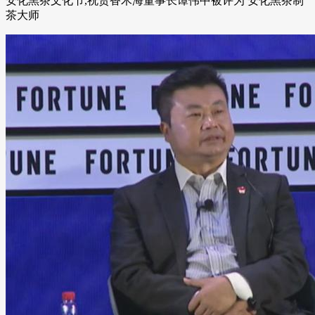
安化黑茶文化节,祝贺香木海董事长谭伟中被评为 安化黑茶制
茶大师