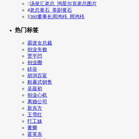
3
汤泉汇老总_鸿星尔克老总图片
4
老总黄石_美剧黄石
5
360董事长周鸿袆_周鸿袆
热门标签
霸道女总裁
创业失败
贾平凹
创业圈
硅谷
胡润百富
粗暴式销售
吴蕴初
创业心机
离婚公司
新东方
王雪红
打工妹
董卿
霍英东