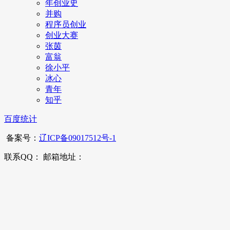
年创业史
并购
程序员创业
创业大赛
张茵
富翁
徐小平
冰心
青年
知乎
百度统计
备案号：
辽ICP备09017512号-1
联系QQ： 邮箱地址：