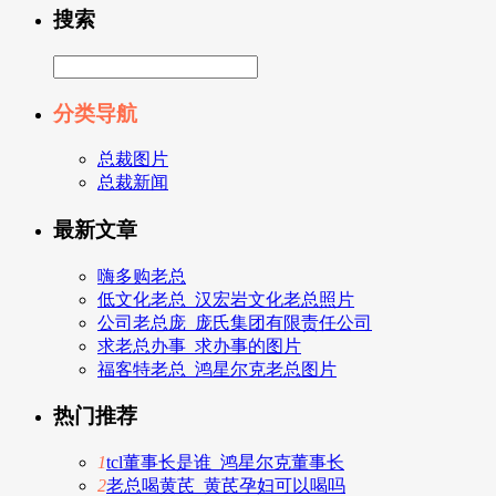
搜索
分类导航
总裁图片
总裁新闻
最新文章
嗨多购老总
低文化老总_汉宏岩文化老总照片
公司老总庞_庞氏集团有限责任公司
求老总办事_求办事的图片
福客特老总_鸿星尔克老总图片
热门推荐
1
tcl董事长是谁_鸿星尔克董事长
2
老总喝黄芪_黄芪孕妇可以喝吗