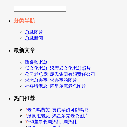
分类导航
总裁图片
总裁新闻
最新文章
嗨多购老总
低文化老总_汉宏岩文化老总照片
公司老总庞_庞氏集团有限责任公司
求老总办事_求办事的图片
福客特老总_鸿星尔克老总图片
热门推荐
1
老总喝黄芪_黄芪孕妇可以喝吗
2
汤泉汇老总_鸿星尔克老总图片
3
360董事长周鸿袆_周鸿袆