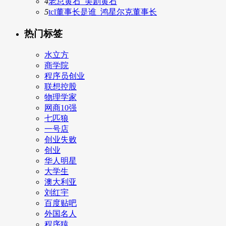
4
老总黄石_美剧黄石
5
tcl董事长是谁_鸿星尔克董事长
热门标签
水立方
商学院
程序员创业
联想控股
物理学家
网商10强
七匹狼
一号店
创业失败
创业
华人明星
大学生
澳大利亚
刘红宇
百度贴吧
外国名人
程序猿