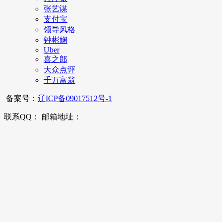
张艺谋
支付宝
领导风格
钟彬娴
Uber
喜之郎
大众点评
千万富翁
备案号：
辽ICP备09017512号-1
联系QQ： 邮箱地址：